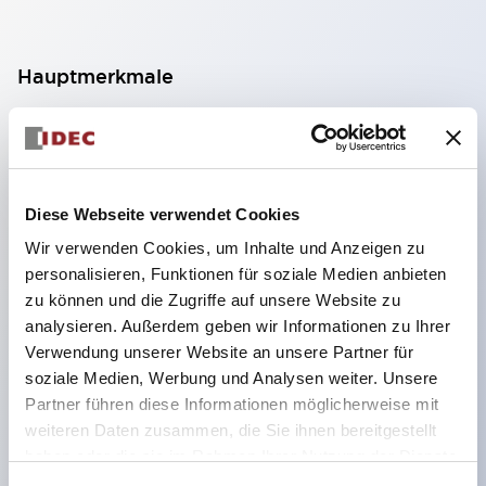
Hauptmerkmale
Geeignet für ein breites Anwendungsspektrum
von der Konsumelektronik bis zum FA-Bereich
LED-Beleuchtungseinheit mit integriertem
Diese Webseite verwendet Cookies
strombegrenzendem Widerstand und Diode im
Wir verwenden Cookies, um Inhalte und Anzeigen zu
LED-Lampenkörper
personalisieren, Funktionen für soziale Medien anbieten
Schutzarten IP40 und IP65 vollständig verfügbar
zu können und die Zugriffe auf unsere Website zu
(IEC 60529)
analysieren. Außerdem geben wir Informationen zu Ihrer
Verwendung unserer Website an unsere Partner für
UL- und CSA-zertifiziert. Entspricht EN (Europa)
soziale Medien, Werbung und Analysen weiter. Unsere
Normen. CCC-zertifiziert (außer Anzeigeleuchten).
Partner führen diese Informationen möglicherweise mit
Mit speziellem Zubehör leicht auf Φ22 Flash-
weiteren Daten zusammen, die Sie ihnen bereitgestellt
Silhouette umstellbar
haben oder die sie im Rahmen Ihrer Nutzung der Dienste
gesammelt haben.