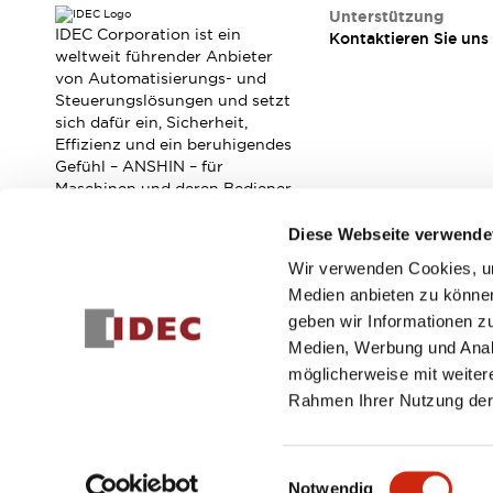
RFID-Authentifizierung
Unterstützung
Sicherheitslösungen
IDEC Corporation ist ein
Kontaktieren Sie uns
IDEC-Sicherheitskonzept
weltweit führender Anbieter
von Automatisierungs- und
Kollaborative Sicherheit (Sicherheit 2.0)
Steuerungslösungen und setzt
Sicherheitsrelevante Gesetze und Normen
sich dafür ein, Sicherheit,
Sicherheitsausrüstung-Kurs
Effizienz und ein beruhigendes
Entdecken Sie alles
Gefühl – ANSHIN – für
Entdecken Sie alles
Maschinen und deren Bediener
zu verbessern.
Ressourcen
Diese Webseite verwende
CAD Files
Standardgeprüfte Produkte
Wir verwenden Cookies, um
Abonnieren Sie unseren Newsletter!
Literatur
Webinar
Presse
Medien anbieten zu können
Videothek
geben wir Informationen z
Registrieren
Software-Updates
Medien, Werbung und Analy
Konformitätsdokumente
möglicherweise mit weiter
Schwachstellenberichte
Rahmen Ihrer Nutzung der
Auswahlwerkzeuge
© 2026 IDEC Corporation
Datenschutzrichtlinie
Geschäft
Was ist neu
Einwilligungsauswahl
Blog
Notwendig