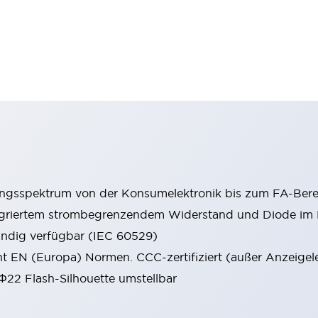
ungsspektrum von der Konsumelektronik bis zum FA-Bere
tegriertem strombegrenzendem Widerstand und Diode i
ändig verfügbar (IEC 60529)
cht EN (Europa) Normen. CCC-zertifiziert (außer Anzeigel
 Φ22 Flash-Silhouette umstellbar