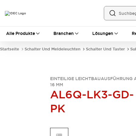
Alle Produkte
Alle Produkte
Branchen
Lösungen
R
Automatisierung
Bedienerschnittstellen
Startseite
Schalter Und Meldeleuchten
Schalter Und Taster
Su
Industrie-Ethernet-Geräte
Speicherprogrammierbare Steuerung (SPS)
Entdecken Sie alles
Sensoren
EINTEILIGE LEICHTBAUAUSFÜHRUNG 
Automatische Identifizierung
16 MM
Sensoren/Erfassung
Entdecken Sie alles
AL6Q-LK3-GD-
Industriekomponenten
LED-Meldeleuchten
Leitungsschutzgeräte
PK
Relais und Zeitrelais
Stromversorgungen
Verbindungsgeräte
Entdecken Sie alles
Mobilitätslösungen
Motorunterstützung