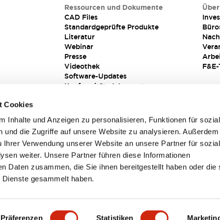
Ressourcen und Dokumente
Über
CAD Files
Inves
Standardgeprüfte Produkte
Büro
Literatur
Nach
Webinar
Vera
Presse
Arbe
Videothek
F&E-
Software-Updates
Konformitätsdokumente
Schwachstellenberichte
t Cookies
Sicherheitslösung
 Inhalte und Anzeigen zu personalisieren, Funktionen für sozia
 und die Zugriffe auf unsere Website zu analysieren. Außerdem
u Ihrer Verwendung unserer Website an unsere Partner für sozia
sen weiter. Unsere Partner führen diese Informationen
en Daten zusammen, die Sie ihnen bereitgestellt haben oder die 
 Dienste gesammelt haben.
sbedingungen
Präferenzen
Statistiken
Marketin