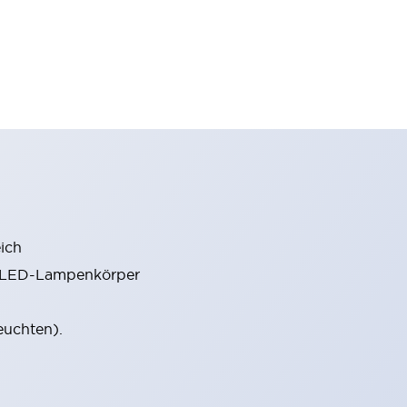
ich
m LED-Lampenkörper
euchten).