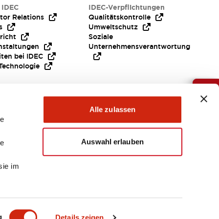
 IDEC
IDEC-Verpflichtungen
tor Relations
Qualitätskontrolle
s
Umweltschutz
richt
Soziale
nstaltungen
Unternehmensverantwortung
iten bei IDEC
Technologie
Brauche Hilfe ?
Alle zulassen
le
Auswahl erlauben
le
sie im
EMEA
g
Details zeigen