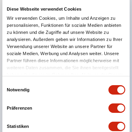
Diese Webseite verwendet Cookies
Hauptmerkmale
Wir verwenden Cookies, um Inhalte und Anzeigen zu
personalisieren, Funktionen für soziale Medien anbieten
Geeignet für ein breites Anwendungsspektrum
zu können und die Zugriffe auf unsere Website zu
von der Konsumelektronik bis zum FA-Bereich
analysieren. Außerdem geben wir Informationen zu Ihrer
Verwendung unserer Website an unsere Partner für
LED-Beleuchtungseinheit mit integriertem
soziale Medien, Werbung und Analysen weiter. Unsere
strombegrenzendem Widerstand und Diode im
Partner führen diese Informationen möglicherweise mit
LED-Lampenkörper
weiteren Daten zusammen, die Sie ihnen bereitgestellt
Schutzarten IP40 und IP65 vollständig verfügbar
haben oder die sie im Rahmen Ihrer Nutzung der Dienste
gesammelt haben.
(IEC 60529)
Einwilligungsauswahl
Notwendig
UL- und CSA-zertifiziert. Entspricht EN (Europa)
Normen. CCC-zertifiziert (außer Anzeigeleuchten).
Präferenzen
Mit speziellem Zubehör leicht auf Φ22 Flash-
Silhouette umstellbar
Statistiken