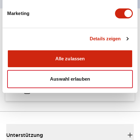
Marketing
Dokumente und Dateien
Details zeigen
Kataloge & Broschüren
Alle zulassen
A6 Catalog
Auswahl erlauben
04/09/2025
.PDF
724.95KB
Unterstützung