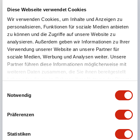
Diese Webseite verwendet Cookies
Hauptmerkmale
Wir verwenden Cookies, um Inhalte und Anzeigen zu
personalisieren, Funktionen für soziale Medien anbieten
Geeignet für ein breites Anwendungsspektrum
zu können und die Zugriffe auf unsere Website zu
von der Konsumelektronik bis zum FA-Bereich
analysieren. Außerdem geben wir Informationen zu Ihrer
Verwendung unserer Website an unsere Partner für
LED-Beleuchtungseinheit mit integriertem
soziale Medien, Werbung und Analysen weiter. Unsere
strombegrenzendem Widerstand und Diode im
Partner führen diese Informationen möglicherweise mit
LED-Lampenkörper
weiteren Daten zusammen, die Sie ihnen bereitgestellt
Schutzarten IP40 und IP65 vollständig verfügbar
haben oder die sie im Rahmen Ihrer Nutzung der Dienste
gesammelt haben.
(IEC 60529)
Einwilligungsauswahl
Notwendig
UL- und CSA-zertifiziert. Entspricht EN (Europa)
Normen. CCC-zertifiziert (außer Anzeigeleuchten).
Präferenzen
Mit speziellem Zubehör leicht auf Φ22 Flash-
Silhouette umstellbar
Statistiken