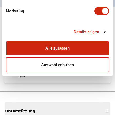
Marketing
Dokumente und Dateien
Details zeigen
Kataloge & Broschüren
Alle zulassen
A6 Catalog
Auswahl erlauben
04/09/2025
.PDF
724.95KB
Unterstützung