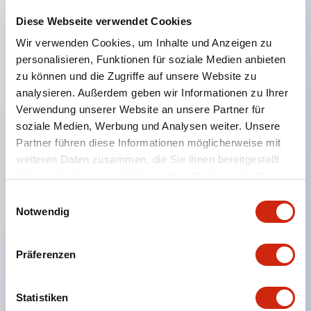
Diese Webseite verwendet Cookies
Hauptmerkmale
Wir verwenden Cookies, um Inhalte und Anzeigen zu
personalisieren, Funktionen für soziale Medien anbieten
Geeignet für ein breites Anwendungsspektrum
zu können und die Zugriffe auf unsere Website zu
von der Konsumelektronik bis zum FA-Bereich
analysieren. Außerdem geben wir Informationen zu Ihrer
Verwendung unserer Website an unsere Partner für
LED-Beleuchtungseinheit mit integriertem
soziale Medien, Werbung und Analysen weiter. Unsere
strombegrenzendem Widerstand und Diode im
Partner führen diese Informationen möglicherweise mit
LED-Lampenkörper
weiteren Daten zusammen, die Sie ihnen bereitgestellt
Schutzarten IP40 und IP65 vollständig verfügbar
haben oder die sie im Rahmen Ihrer Nutzung der Dienste
gesammelt haben.
(IEC 60529)
Einwilligungsauswahl
Notwendig
UL- und CSA-zertifiziert. Entspricht EN (Europa)
Normen. CCC-zertifiziert (außer Anzeigeleuchten).
Präferenzen
Mit speziellem Zubehör leicht auf Φ22 Flash-
Silhouette umstellbar
Statistiken