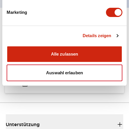
Marketing
Dokumente und Dateien
Details zeigen
Kataloge & Broschüren
Alle zulassen
A6 Catalog
Auswahl erlauben
04/09/2025
.PDF
724.95KB
Unterstützung