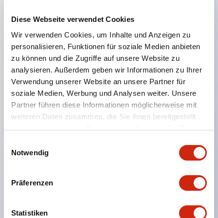
Diese Webseite verwendet Cookies
Hauptmerkmale
Wir verwenden Cookies, um Inhalte und Anzeigen zu
personalisieren, Funktionen für soziale Medien anbieten
Geeignet für ein breites Anwendungsspektrum
zu können und die Zugriffe auf unsere Website zu
analysieren. Außerdem geben wir Informationen zu Ihrer
von der Konsumelektronik bis zum FA-Bereich
Verwendung unserer Website an unsere Partner für
LED-Beleuchtungseinheit mit integriertem
soziale Medien, Werbung und Analysen weiter. Unsere
strombegrenzendem Widerstand und Diode im
Partner führen diese Informationen möglicherweise mit
LED-Lampenkörper
weiteren Daten zusammen, die Sie ihnen bereitgestellt
haben oder die sie im Rahmen Ihrer Nutzung der Dienste
Schutzarten IP40 und IP65 vollständig verfügbar
gesammelt haben.
Einwilligungsauswahl
(IEC 60529)
Notwendig
UL- und CSA-zertifiziert. Entspricht EN (Europa)
Normen. CCC-zertifiziert (außer Anzeigeleuchten).
Präferenzen
Mit speziellem Zubehör leicht auf Φ22 Flash-
Silhouette umstellbar
Statistiken