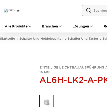
Alle Produkte
Alle Produkte
Branchen
Lösungen
R
Automatisierung
Bedienerschnittstellen
Startseite
Schalter Und Meldeleuchten
Schalter Und Taster
Su
Industrie-Ethernet-Geräte
Speicherprogrammierbare Steuerung (SPS)
Entdecken Sie alles
Sensoren
Automatische Identifizierung
EINTEILIGE LEICHTBAUAUSFÜHRUNG 
Sensoren/Erfassung
Entdecken Sie alles
16 MM
Industriekomponenten
AL6H-LK2-A-P
LED-Meldeleuchten
Leitungsschutzgeräte
Relais und Zeitrelais
Stromversorgungen
Verbindungsgeräte
Entdecken Sie alles
Mobilitätslösungen
Motorunterstützung