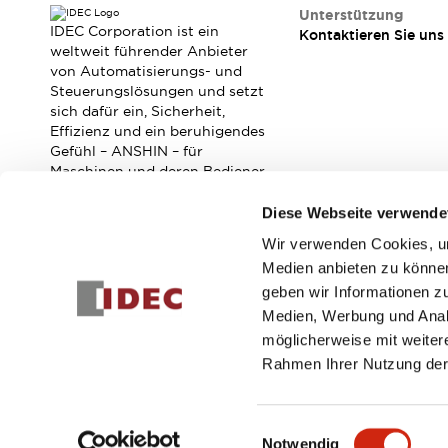
RFID-Authentifizierung
Unterstützung
Sicherheitslösungen
IDEC Corporation ist ein
Kontaktieren Sie uns
IDEC-Sicherheitskonzept
weltweit führender Anbieter
von Automatisierungs- und
Kollaborative Sicherheit (Sicherheit 2.0)
Steuerungslösungen und setzt
Sicherheitsrelevante Gesetze und Normen
sich dafür ein, Sicherheit,
Sicherheitsausrüstung-Kurs
Effizienz und ein beruhigendes
Entdecken Sie alles
Gefühl – ANSHIN – für
Entdecken Sie alles
Maschinen und deren Bediener
zu verbessern.
Ressourcen
Diese Webseite verwende
CAD Files
Standardgeprüfte Produkte
Wir verwenden Cookies, um
Abonnieren Sie unseren Newsletter!
Literatur
Webinar
Presse
Medien anbieten zu können
Videothek
geben wir Informationen z
Registrieren
Software-Updates
Medien, Werbung und Analy
Konformitätsdokumente
möglicherweise mit weiter
Schwachstellenberichte
Rahmen Ihrer Nutzung der
Auswahlwerkzeuge
© 2026 IDEC Corporation
Datenschutzrichtlinie
Geschäft
Was ist neu
Einwilligungsauswahl
Blog
Notwendig