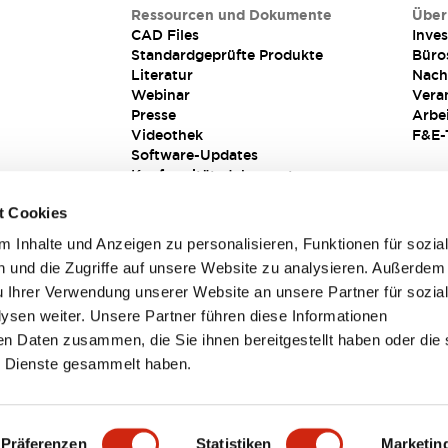
Ressourcen und Dokumente
Über
CAD Files
Inves
Standardgeprüfte Produkte
Büro
Literatur
Nach
Webinar
Vera
Presse
Arbe
Videothek
F&E-
Software-Updates
Konformitätsdokumente
Schwachstellenberichte
t Cookies
Sicherheitslösung
 Inhalte und Anzeigen zu personalisieren, Funktionen für sozia
 und die Zugriffe auf unsere Website zu analysieren. Außerdem
u Ihrer Verwendung unserer Website an unsere Partner für sozia
sen weiter. Unsere Partner führen diese Informationen
en Daten zusammen, die Sie ihnen bereitgestellt haben oder die 
 Dienste gesammelt haben.
sbedingungen
Präferenzen
Statistiken
Marketin