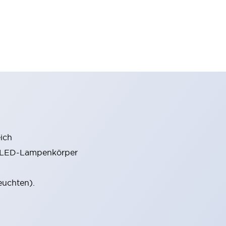
ich
m LED-Lampenkörper
euchten).