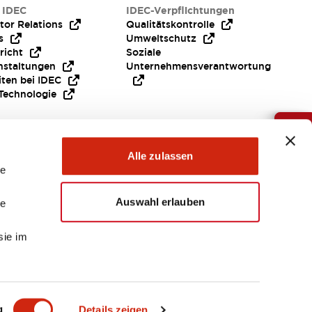
 IDEC
IDEC-Verpflichtungen
tor Relations
Qualitätskontrolle
s
Umweltschutz
richt
Soziale
nstaltungen
Unternehmensverantwortung
iten bei IDEC
Technologie
Brauche Hilfe ?
Alle zulassen
le
Auswahl erlauben
le
sie im
EMEA
g
Details zeigen