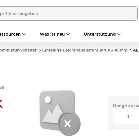
essourcen
Was ist neu
Unterstützung
bminiatur-Schalter
Einteilige Leichtbauausführung A6 16 Mm
AL
A6
K
Menge ausw