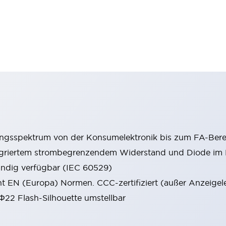
ungsspektrum von der Konsumelektronik bis zum FA-Bere
tegriertem strombegrenzendem Widerstand und Diode i
ändig verfügbar (IEC 60529)
cht EN (Europa) Normen. CCC-zertifiziert (außer Anzeigel
 Φ22 Flash-Silhouette umstellbar