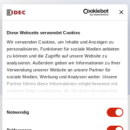
Hauptmerkmale
Schutzart IP40 und IP65 komplett (IEC 60529)
Diese Webseite verwendet Cookies
Verbesserte Bedienbarkeit durch
Wir verwenden Cookies, um Inhalte und Anzeigen zu
Rückwärtsterminal-System, flache Anschlussfläche
personalisieren, Funktionen für soziale Medien anbieten
einheitlich bei allen Serien mit einem Gehäuselänge
zu können und die Zugriffe auf unsere Website zu
analysieren. Außerdem geben wir Informationen zu Ihrer
von 22 mm.
Verwendung unserer Website an unsere Partner für
UL- und CSA-zertifiziert
soziale Medien, Werbung und Analysen weiter. Unsere
Partner führen diese Informationen möglicherweise mit
weiteren Daten zusammen, die Sie ihnen bereitgestellt
haben oder die sie im Rahmen Ihrer Nutzung der Dienste
gesammelt haben.
Einwilligungsauswahl
+
Spezifikationen
Alle erweitern
Notwendig
Aesthetic Specifications