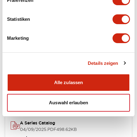
Präferenzen
Environmental Specifications
Statistiken
Mechanical Specifications
Marketing
Mounting and Installation Specifications
Details zeigen
Dokumente und Dateien
Alle zulassen
Kataloge & Broschüren
CAD-Dateien
Genehmigungen & S
Auswahl erlauben
A Series Catalog
04/09/2025
.PDF
498.62KB