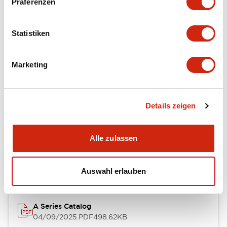
Präferenzen
Environmental Specifications
Statistiken
Mechanical Specifications
Marketing
Mounting and Installation Specifications
Details zeigen
Dokumente und Dateien
Alle zulassen
Kataloge & Broschüren
CAD-Dateien
Genehmigungen & S
Auswahl erlauben
A Series Catalog
04/09/2025
.PDF
498.62KB