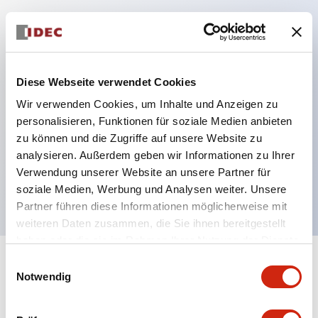
Hauptmerkmale
Schutzart IP40 und IP65 komplett (IEC 60529)
Diese Webseite verwendet Cookies
Verbesserte Bedienbarkeit durch
Wir verwenden Cookies, um Inhalte und Anzeigen zu
Rückwärtsterminal-System, flache Anschlussfläche
personalisieren, Funktionen für soziale Medien anbieten
zu können und die Zugriffe auf unsere Website zu
einheitlich bei allen Serien mit einem Gehäuselänge
analysieren. Außerdem geben wir Informationen zu Ihrer
von 22 mm.
Verwendung unserer Website an unsere Partner für
UL- und CSA-zertifiziert
soziale Medien, Werbung und Analysen weiter. Unsere
Partner führen diese Informationen möglicherweise mit
weiteren Daten zusammen, die Sie ihnen bereitgestellt
haben oder die sie im Rahmen Ihrer Nutzung der Dienste
gesammelt haben.
Einwilligungsauswahl
+
Spezifikationen
Alle erweitern
Notwendig
Aesthetic Specifications