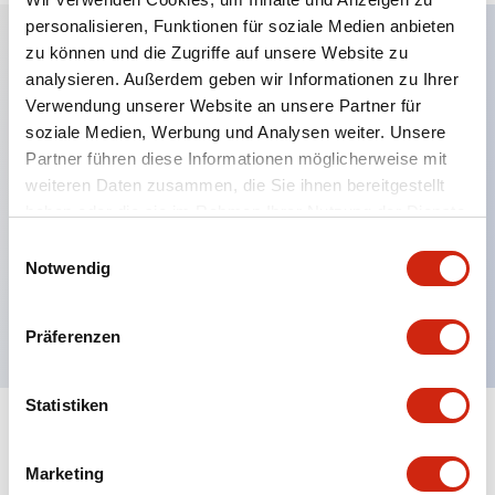
personalisieren, Funktionen für soziale Medien anbieten
zu können und die Zugriffe auf unsere Website zu
analysieren. Außerdem geben wir Informationen zu Ihrer
Hauptmerkmale
Verwendung unserer Website an unsere Partner für
soziale Medien, Werbung und Analysen weiter. Unsere
Schutzart IP40 und IP65 komplett (IEC 60529)
Partner führen diese Informationen möglicherweise mit
Verbesserte Bedienbarkeit durch
weiteren Daten zusammen, die Sie ihnen bereitgestellt
Rückwärtsterminal-System, flache Anschlussfläche
haben oder die sie im Rahmen Ihrer Nutzung der Dienste
einheitlich bei allen Serien mit einem Gehäuselänge
gesammelt haben.
Einwilligungsauswahl
Notwendig
von 22 mm.
UL- und CSA-zertifiziert
Präferenzen
Statistiken
Dokumente und Dateien
Marketing