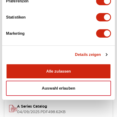
Präferenzen
Environmental Specifications
Statistiken
Mechanical Specifications
Marketing
Mounting and Installation Specifications
Details zeigen
Dokumente und Dateien
Alle zulassen
Kataloge & Broschüren
CAD-Dateien
Genehmigungen & S
Auswahl erlauben
A Series Catalog
04/09/2025
.PDF
498.62KB