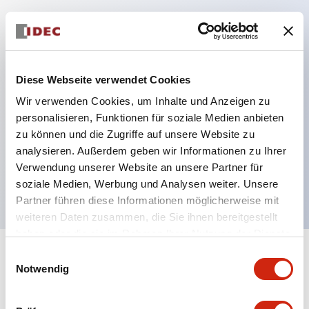
Hauptmerkmale
Schutzart IP40 und IP65 komplett (IEC 60529)
Diese Webseite verwendet Cookies
Verbesserte Bedienbarkeit durch
Wir verwenden Cookies, um Inhalte und Anzeigen zu
Rückwärtsterminal-System, flache Anschlussfläche
personalisieren, Funktionen für soziale Medien anbieten
zu können und die Zugriffe auf unsere Website zu
einheitlich bei allen Serien mit einem Gehäuselänge
analysieren. Außerdem geben wir Informationen zu Ihrer
von 22 mm.
Verwendung unserer Website an unsere Partner für
UL- und CSA-zertifiziert
soziale Medien, Werbung und Analysen weiter. Unsere
Partner führen diese Informationen möglicherweise mit
weiteren Daten zusammen, die Sie ihnen bereitgestellt
haben oder die sie im Rahmen Ihrer Nutzung der Dienste
gesammelt haben.
Einwilligungsauswahl
+
Spezifikationen
Alle erweitern
Notwendig
Aesthetic Specifications