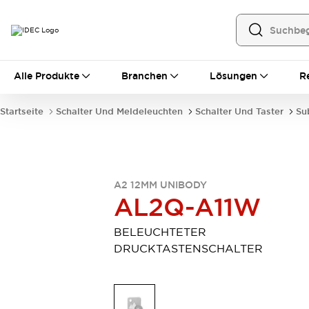
Alle Produkte
Alle Produkte
Branchen
Lösungen
R
Automatisierung
Bedienerschnittstellen
Startseite
Schalter Und Meldeleuchten
Schalter Und Taster
Su
Industrie-Ethernet-Geräte
Speicherprogrammierbare Steuerung (SPS)
Entdecken Sie alles
Sensoren
Automatische Identifizierung
A2 12MM UNIBODY
AL2Q-A11W
Sensoren/Erfassung
Entdecken Sie alles
Industriekomponenten
BELEUCHTETER
LED-Meldeleuchten
Leitungsschutzgeräte
DRUCKTASTENSCHALTER
Relais und Zeitrelais
Stromversorgungen
Verbindungsgeräte
Entdecken Sie alles
Mobilitätslösungen
Motorunterstützung