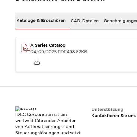
RFID-Authentifizierung
Sicherheitslösungen
IDEC-Sicherheitskonzept
Kataloge & Broschüren
CAD-Dateien
Genehmigungen
Kollaborative Sicherheit (Sicherheit 2.0)
Sicherheitsrelevante Gesetze und Normen
Sicherheitsausrüstung-Kurs
Entdecken Sie alles
A Series Catalog
04/09/2025
.PDF
498.62KB
Entdecken Sie alles
Ressourcen
CAD Files
Standardgeprüfte Produkte
Literatur
Webinar
Presse
Videothek
Software-Updates
Konformitätsdokumente
Unterstützung
Schwachstellenberichte
IDEC Corporation ist ein
Kontaktieren Sie uns
Auswahlwerkzeuge
weltweit führender Anbieter
Was ist neu
von Automatisierungs- und
Blog
Steuerungslösungen und setzt