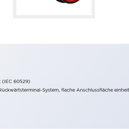
t (IEC 60529)
ückwärtsterminal-System, flache Anschlussfläche einheitl