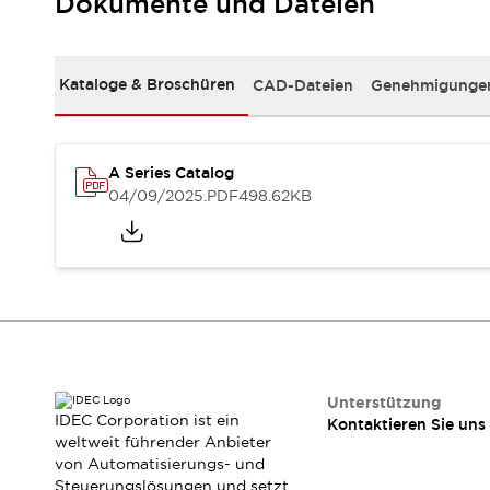
Dokumente und Dateien
RFID-Authentifizierung
Sicherheitslösungen
IDEC-Sicherheitskonzept
Kollaborative Sicherheit (Sicherheit 2.0)
Kataloge & Broschüren
CAD-Dateien
Genehmigungen
Sicherheitsrelevante Gesetze und Normen
Sicherheitsausrüstung-Kurs
Entdecken Sie alles
A Series Catalog
Entdecken Sie alles
04/09/2025
.PDF
498.62KB
Ressourcen
CAD Files
Standardgeprüfte Produkte
Literatur
Webinar
Presse
Videothek
Software-Updates
Konformitätsdokumente
Schwachstellenberichte
Unterstützung
IDEC Corporation ist ein
Auswahlwerkzeuge
Kontaktieren Sie uns
weltweit führender Anbieter
Was ist neu
von Automatisierungs- und
Blog
Steuerungslösungen und setzt