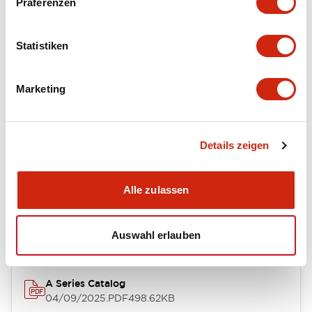
Präferenzen
Environmental Specifications
Statistiken
Mechanical Specifications
Marketing
Mounting and Installation Specifications
Details zeigen
Dokumente und Dateien
Alle zulassen
Kataloge & Broschüren
CAD-Dateien
Genehmigungen & S
Auswahl erlauben
A Series Catalog
04/09/2025
.PDF
498.62KB