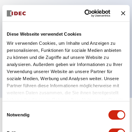
Hauptmerkmale
Schutzart IP40 und IP65 komplett (IEC 60529)
Diese Webseite verwendet Cookies
Verbesserte Bedienbarkeit durch
Wir verwenden Cookies, um Inhalte und Anzeigen zu
Rückwärtsterminal-System, flache Anschlussfläche
personalisieren, Funktionen für soziale Medien anbieten
zu können und die Zugriffe auf unsere Website zu
einheitlich bei allen Serien mit einem Gehäuselänge
analysieren. Außerdem geben wir Informationen zu Ihrer
von 22 mm.
Verwendung unserer Website an unsere Partner für
UL- und CSA-zertifiziert
soziale Medien, Werbung und Analysen weiter. Unsere
Partner führen diese Informationen möglicherweise mit
weiteren Daten zusammen, die Sie ihnen bereitgestellt
haben oder die sie im Rahmen Ihrer Nutzung der Dienste
gesammelt haben.
Einwilligungsauswahl
+
Spezifikationen
Alle erweitern
Notwendig
Aesthetic Specifications