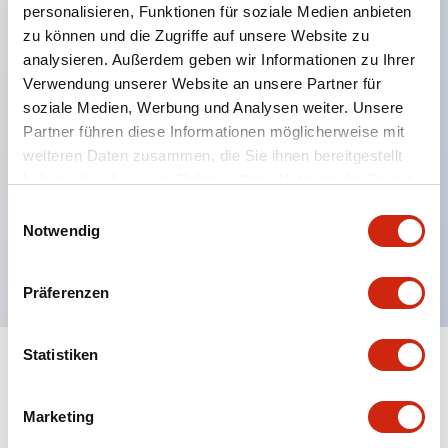
personalisieren, Funktionen für soziale Medien anbieten
zu können und die Zugriffe auf unsere Website zu
Hauptmerkmale
analysieren. Außerdem geben wir Informationen zu Ihrer
Verwendung unserer Website an unsere Partner für
Schutzart IP40 und IP65 komplett (IEC 60529)
soziale Medien, Werbung und Analysen weiter. Unsere
Verbesserte Bedienbarkeit durch
Partner führen diese Informationen möglicherweise mit
weiteren Daten zusammen, die Sie ihnen bereitgestellt
Rückwärtsterminal-System, flache Anschlussfläche
haben oder die sie im Rahmen Ihrer Nutzung der Dienste
einheitlich bei allen Serien mit einem Gehäuselänge
gesammelt haben.
Einwilligungsauswahl
von 22 mm.
Notwendig
UL- und CSA-zertifiziert
Präferenzen
Statistiken
Dokumente und Dateien
Marketing