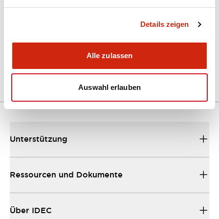
Kataloge & Broschüren
Details zeigen
A Series Catalog
04/09/2025
.PDF
498.62KB
Alle zulassen
Auswahl erlauben
Unterstützung
Ressourcen und Dokumente
Über IDEC