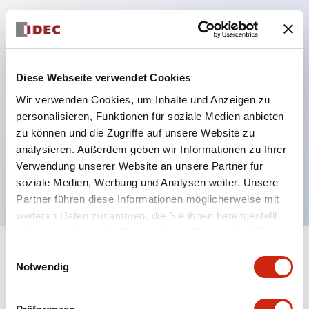
Hauptmerkmale
Schutzart IP40 und IP65 komplett (IEC 60529)
Diese Webseite verwendet Cookies
Verbesserte Bedienbarkeit durch
Wir verwenden Cookies, um Inhalte und Anzeigen zu
Rückwärtsterminal-System, flache Anschlussfläche
personalisieren, Funktionen für soziale Medien anbieten
einheitlich bei allen Serien mit einem Gehäuselänge
zu können und die Zugriffe auf unsere Website zu
analysieren. Außerdem geben wir Informationen zu Ihrer
von 22 mm.
Verwendung unserer Website an unsere Partner für
UL- und CSA-zertifiziert
soziale Medien, Werbung und Analysen weiter. Unsere
Partner führen diese Informationen möglicherweise mit
weiteren Daten zusammen, die Sie ihnen bereitgestellt
haben oder die sie im Rahmen Ihrer Nutzung der Dienste
gesammelt haben.
Einwilligungsauswahl
+
Spezifikationen
Alle erweitern
Notwendig
Aesthetic Specifications