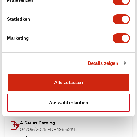
Präferenzen
Environmental Specifications
Statistiken
Mechanical Specifications
Marketing
Mounting and Installation Specifications
Details zeigen
Dokumente und Dateien
Alle zulassen
Kataloge & Broschüren
CAD-Dateien
Genehmigungen & S
Auswahl erlauben
A Series Catalog
04/09/2025
.PDF
498.62KB