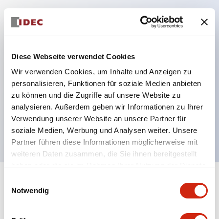
Hauptmerkmale
Schutzart IP40 und IP65 komplett (IEC 60529)
Diese Webseite verwendet Cookies
Verbesserte Bedienbarkeit durch
Wir verwenden Cookies, um Inhalte und Anzeigen zu
Rückwärtsterminal-System, flache Anschlussfläche
personalisieren, Funktionen für soziale Medien anbieten
zu können und die Zugriffe auf unsere Website zu
einheitlich bei allen Serien mit einem Gehäuselänge
analysieren. Außerdem geben wir Informationen zu Ihrer
von 22 mm.
Verwendung unserer Website an unsere Partner für
UL- und CSA-zertifiziert
soziale Medien, Werbung und Analysen weiter. Unsere
Partner führen diese Informationen möglicherweise mit
weiteren Daten zusammen, die Sie ihnen bereitgestellt
haben oder die sie im Rahmen Ihrer Nutzung der Dienste
gesammelt haben.
Einwilligungsauswahl
+
Spezifikationen
Alle erweitern
Notwendig
Aesthetic Specifications