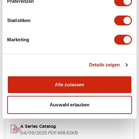
Präferenzen
Environmental Specifications
Statistiken
Mechanical Specifications
Marketing
Mounting and Installation Specifications
Details zeigen
Dokumente und Dateien
Alle zulassen
Kataloge & Broschüren
CAD-Dateien
Genehmigungen & S
Auswahl erlauben
A Series Catalog
04/09/2025
.PDF
498.62KB