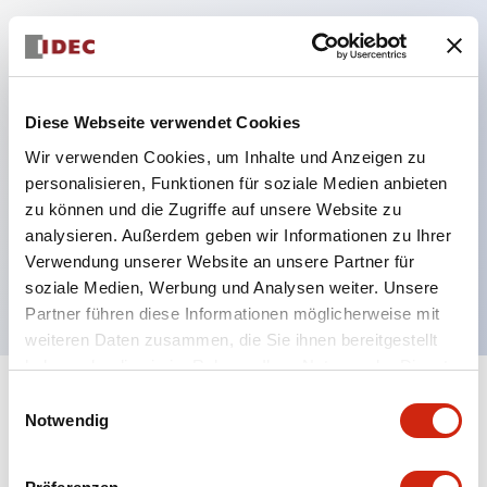
Hauptmerkmale
Schutzart IP40 und IP65 komplett (IEC 60529)
Diese Webseite verwendet Cookies
Verbesserte Bedienbarkeit durch
Wir verwenden Cookies, um Inhalte und Anzeigen zu
Rückwärtsterminal-System, flache Anschlussfläche
personalisieren, Funktionen für soziale Medien anbieten
einheitlich bei allen Serien mit einem Gehäuselänge
zu können und die Zugriffe auf unsere Website zu
analysieren. Außerdem geben wir Informationen zu Ihrer
von 22 mm.
Verwendung unserer Website an unsere Partner für
UL- und CSA-zertifiziert
soziale Medien, Werbung und Analysen weiter. Unsere
Partner führen diese Informationen möglicherweise mit
weiteren Daten zusammen, die Sie ihnen bereitgestellt
haben oder die sie im Rahmen Ihrer Nutzung der Dienste
gesammelt haben.
Einwilligungsauswahl
+
Spezifikationen
Alle erweitern
Notwendig
Aesthetic Specifications