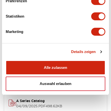
Präferenzen
Environmental Specifications
Statistiken
Mechanical Specifications
Marketing
Mounting and Installation Specifications
Details zeigen
Dokumente und Dateien
Alle zulassen
Kataloge & Broschüren
CAD-Dateien
Genehmigungen & S
Auswahl erlauben
A Series Catalog
04/09/2025
.PDF
498.62KB