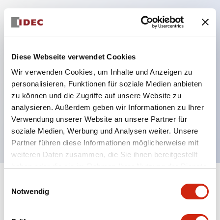
Hauptmerkmale
Schutzart IP40 und IP65 komplett (IEC 60529)
Diese Webseite verwendet Cookies
Verbesserte Bedienbarkeit durch
Wir verwenden Cookies, um Inhalte und Anzeigen zu
Rückwärtsterminal-System, flache Anschlussfläche
personalisieren, Funktionen für soziale Medien anbieten
zu können und die Zugriffe auf unsere Website zu
einheitlich bei allen Serien mit einem Gehäuselänge
analysieren. Außerdem geben wir Informationen zu Ihrer
von 22 mm.
Verwendung unserer Website an unsere Partner für
UL- und CSA-zertifiziert
soziale Medien, Werbung und Analysen weiter. Unsere
Partner führen diese Informationen möglicherweise mit
weiteren Daten zusammen, die Sie ihnen bereitgestellt
haben oder die sie im Rahmen Ihrer Nutzung der Dienste
gesammelt haben.
Einwilligungsauswahl
+
Spezifikationen
Alle erweitern
Notwendig
Aesthetic Specifications