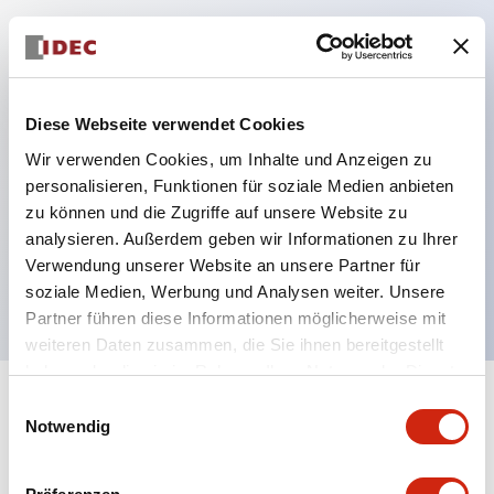
Hauptmerkmale
Schutzart IP40 und IP65 komplett (IEC 60529)
Diese Webseite verwendet Cookies
Verbesserte Bedienbarkeit durch
Wir verwenden Cookies, um Inhalte und Anzeigen zu
Rückwärtsterminal-System, flache Anschlussfläche
personalisieren, Funktionen für soziale Medien anbieten
einheitlich bei allen Serien mit einem Gehäuselänge
zu können und die Zugriffe auf unsere Website zu
analysieren. Außerdem geben wir Informationen zu Ihrer
von 22 mm.
Verwendung unserer Website an unsere Partner für
UL- und CSA-zertifiziert
soziale Medien, Werbung und Analysen weiter. Unsere
Partner führen diese Informationen möglicherweise mit
weiteren Daten zusammen, die Sie ihnen bereitgestellt
haben oder die sie im Rahmen Ihrer Nutzung der Dienste
gesammelt haben.
Einwilligungsauswahl
+
Spezifikationen
Alle erweitern
Notwendig
Aesthetic Specifications