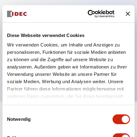
Hauptmerkmale
Schutzart IP40 und IP65 komplett (IEC 60529)
Diese Webseite verwendet Cookies
Verbesserte Bedienbarkeit durch
Wir verwenden Cookies, um Inhalte und Anzeigen zu
Rückwärtsterminal-System, flache Anschlussfläche
personalisieren, Funktionen für soziale Medien anbieten
zu können und die Zugriffe auf unsere Website zu
einheitlich bei allen Serien mit einem Gehäuselänge
analysieren. Außerdem geben wir Informationen zu Ihrer
von 22 mm.
Verwendung unserer Website an unsere Partner für
UL- und CSA-zertifiziert
soziale Medien, Werbung und Analysen weiter. Unsere
Partner führen diese Informationen möglicherweise mit
weiteren Daten zusammen, die Sie ihnen bereitgestellt
haben oder die sie im Rahmen Ihrer Nutzung der Dienste
gesammelt haben.
Einwilligungsauswahl
+
Spezifikationen
Alle erweitern
Notwendig
Aesthetic Specifications