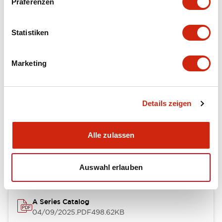
Präferenzen
Environmental Specifications
Statistiken
Mechanical Specifications
Marketing
Mounting and Installation Specifications
Details zeigen
Dokumente und Dateien
Alle zulassen
Kataloge & Broschüren
CAD-Dateien
Genehmigungen & S
Auswahl erlauben
A Series Catalog
04/09/2025
.PDF
498.62KB