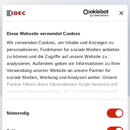
Hauptmerkmale
Schutzart IP40 und IP65 komplett (IEC 60529)
Diese Webseite verwendet Cookies
Verbesserte Bedienbarkeit durch
Wir verwenden Cookies, um Inhalte und Anzeigen zu
Rückwärtsterminal-System, flache Anschlussfläche
personalisieren, Funktionen für soziale Medien anbieten
zu können und die Zugriffe auf unsere Website zu
einheitlich bei allen Serien mit einem Gehäuselänge
analysieren. Außerdem geben wir Informationen zu Ihrer
von 22 mm.
Verwendung unserer Website an unsere Partner für
UL- und CSA-zertifiziert
soziale Medien, Werbung und Analysen weiter. Unsere
Partner führen diese Informationen möglicherweise mit
weiteren Daten zusammen, die Sie ihnen bereitgestellt
haben oder die sie im Rahmen Ihrer Nutzung der Dienste
gesammelt haben.
Einwilligungsauswahl
+
Spezifikationen
Alle erweitern
Notwendig
Aesthetic Specifications