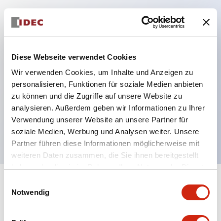
Hauptmerkmale
Schutzart IP40 und IP65 komplett (IEC 60529)
Diese Webseite verwendet Cookies
Verbesserte Bedienbarkeit durch
Wir verwenden Cookies, um Inhalte und Anzeigen zu
Rückwärtsterminal-System, flache Anschlussfläche
personalisieren, Funktionen für soziale Medien anbieten
zu können und die Zugriffe auf unsere Website zu
einheitlich bei allen Serien mit einem Gehäuselänge
analysieren. Außerdem geben wir Informationen zu Ihrer
von 22 mm.
Verwendung unserer Website an unsere Partner für
UL- und CSA-zertifiziert
soziale Medien, Werbung und Analysen weiter. Unsere
Partner führen diese Informationen möglicherweise mit
weiteren Daten zusammen, die Sie ihnen bereitgestellt
haben oder die sie im Rahmen Ihrer Nutzung der Dienste
gesammelt haben.
Einwilligungsauswahl
+
Spezifikationen
Alle erweitern
Notwendig
Aesthetic Specifications