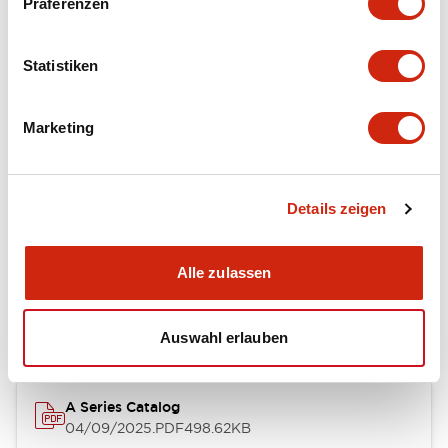
Präferenzen
Environmental Specifications
Statistiken
Mechanical Specifications
Marketing
Mounting and Installation Specifications
Details zeigen
Dokumente und Dateien
Alle zulassen
Kataloge & Broschüren
CAD-Dateien
Genehmigungen & S
Auswahl erlauben
A Series Catalog
04/09/2025
.PDF
498.62KB