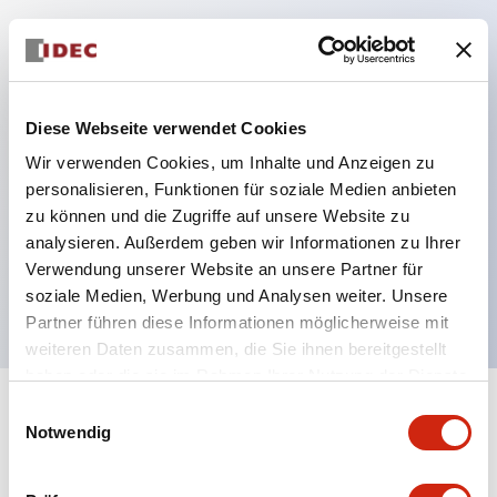
Hauptmerkmale
Schutzart IP40 und IP65 komplett (IEC 60529)
Diese Webseite verwendet Cookies
Verbesserte Bedienbarkeit durch
Wir verwenden Cookies, um Inhalte und Anzeigen zu
Rückwärtsterminal-System, flache Anschlussfläche
personalisieren, Funktionen für soziale Medien anbieten
zu können und die Zugriffe auf unsere Website zu
einheitlich bei allen Serien mit einem Gehäuselänge
analysieren. Außerdem geben wir Informationen zu Ihrer
von 22 mm.
Verwendung unserer Website an unsere Partner für
UL- und CSA-zertifiziert
soziale Medien, Werbung und Analysen weiter. Unsere
Partner führen diese Informationen möglicherweise mit
weiteren Daten zusammen, die Sie ihnen bereitgestellt
haben oder die sie im Rahmen Ihrer Nutzung der Dienste
gesammelt haben.
Einwilligungsauswahl
+
Spezifikationen
Alle erweitern
Notwendig
Aesthetic Specifications