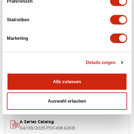
Präferenzen
Environmental Specifications
Statistiken
Mechanical Specifications
Marketing
Mounting and Installation Specifications
Details zeigen
Dokumente und Dateien
Alle zulassen
Kataloge & Broschüren
CAD-Dateien
Genehmigungen & S
Auswahl erlauben
A Series Catalog
04/09/2025
.PDF
498.62KB