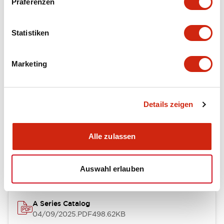
Präferenzen
Environmental Specifications
Statistiken
Mechanical Specifications
Marketing
Mounting and Installation Specifications
Details zeigen
Dokumente und Dateien
Alle zulassen
Kataloge & Broschüren
CAD-Dateien
Genehmigungen & S
Auswahl erlauben
A Series Catalog
04/09/2025
.PDF
498.62KB