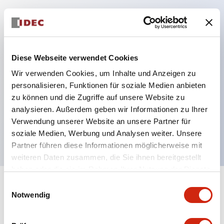
Hauptmerkmale
Schutzart IP40 und IP65 komplett (IEC 60529)
Diese Webseite verwendet Cookies
Verbesserte Bedienbarkeit durch
Wir verwenden Cookies, um Inhalte und Anzeigen zu
Rückwärtsterminal-System, flache Anschlussfläche
personalisieren, Funktionen für soziale Medien anbieten
zu können und die Zugriffe auf unsere Website zu
einheitlich bei allen Serien mit einem Gehäuselänge
analysieren. Außerdem geben wir Informationen zu Ihrer
von 22 mm.
Verwendung unserer Website an unsere Partner für
UL- und CSA-zertifiziert
soziale Medien, Werbung und Analysen weiter. Unsere
Partner führen diese Informationen möglicherweise mit
weiteren Daten zusammen, die Sie ihnen bereitgestellt
haben oder die sie im Rahmen Ihrer Nutzung der Dienste
gesammelt haben.
Einwilligungsauswahl
+
Spezifikationen
Alle erweitern
Notwendig
Aesthetic Specifications