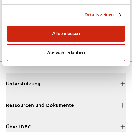
Kataloge & Broschüren
Details zeigen
A Series Catalog
04/09/2025
.PDF
498.62KB
Alle zulassen
Auswahl erlauben
Unterstützung
Ressourcen und Dokumente
Über IDEC