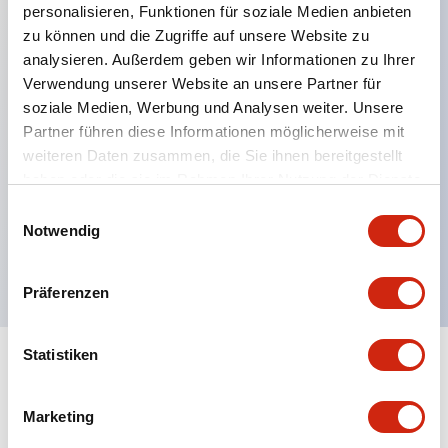
personalisieren, Funktionen für soziale Medien anbieten
zu können und die Zugriffe auf unsere Website zu
Hauptmerkmale
analysieren. Außerdem geben wir Informationen zu Ihrer
Verwendung unserer Website an unsere Partner für
Schutzart IP40 und IP65 komplett (IEC 60529)
soziale Medien, Werbung und Analysen weiter. Unsere
Verbesserte Bedienbarkeit durch
Partner führen diese Informationen möglicherweise mit
weiteren Daten zusammen, die Sie ihnen bereitgestellt
Rückwärtsterminal-System, flache Anschlussfläche
haben oder die sie im Rahmen Ihrer Nutzung der Dienste
einheitlich bei allen Serien mit einem Gehäuselänge
gesammelt haben.
Einwilligungsauswahl
von 22 mm.
Notwendig
UL- und CSA-zertifiziert
Präferenzen
Statistiken
Dokumente und Dateien
Marketing