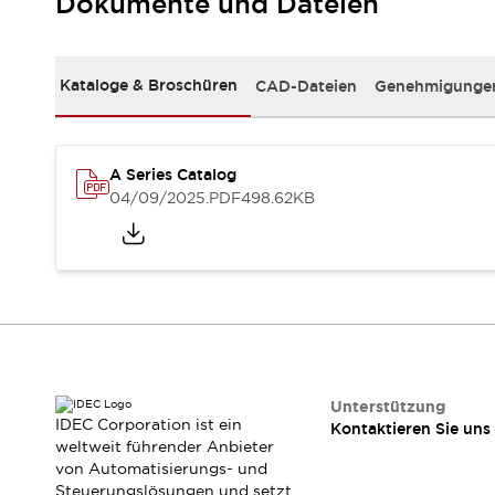
Dokumente und Dateien
RFID-Authentifizierung
Sicherheitslösungen
IDEC-Sicherheitskonzept
Kollaborative Sicherheit (Sicherheit 2.0)
Kataloge & Broschüren
CAD-Dateien
Genehmigungen
Sicherheitsrelevante Gesetze und Normen
Sicherheitsausrüstung-Kurs
Entdecken Sie alles
A Series Catalog
Entdecken Sie alles
04/09/2025
.PDF
498.62KB
Ressourcen
CAD Files
Standardgeprüfte Produkte
Literatur
Webinar
Presse
Videothek
Software-Updates
Konformitätsdokumente
Schwachstellenberichte
Unterstützung
IDEC Corporation ist ein
Auswahlwerkzeuge
Kontaktieren Sie uns
weltweit führender Anbieter
Was ist neu
von Automatisierungs- und
Blog
Steuerungslösungen und setzt