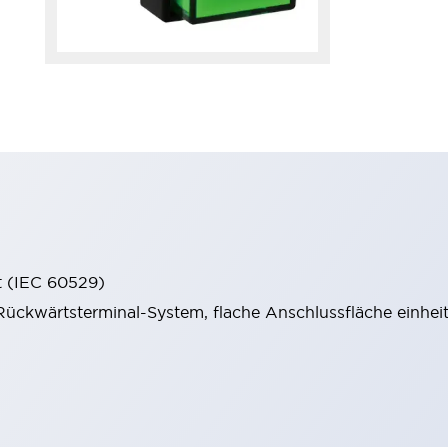
t (IEC 60529)
ückwärtsterminal-System, flache Anschlussfläche einheitl