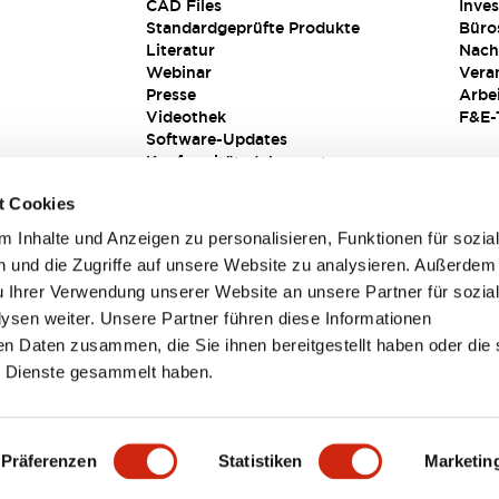
CAD Files
Inves
Standardgeprüfte Produkte
Büro
Literatur
Nach
Webinar
Vera
Presse
Arbe
Videothek
F&E-
Software-Updates
Konformitätsdokumente
Schwachstellenberichte
t Cookies
Sicherheitslösung
 Inhalte und Anzeigen zu personalisieren, Funktionen für sozia
 und die Zugriffe auf unsere Website zu analysieren. Außerdem
u Ihrer Verwendung unserer Website an unsere Partner für sozia
sen weiter. Unsere Partner führen diese Informationen
en Daten zusammen, die Sie ihnen bereitgestellt haben oder die 
 Dienste gesammelt haben.
sbedingungen
Präferenzen
Statistiken
Marketin
PRODUKTDETAILS
HAUPTMERKMALE
DOKUMENTE & DAT