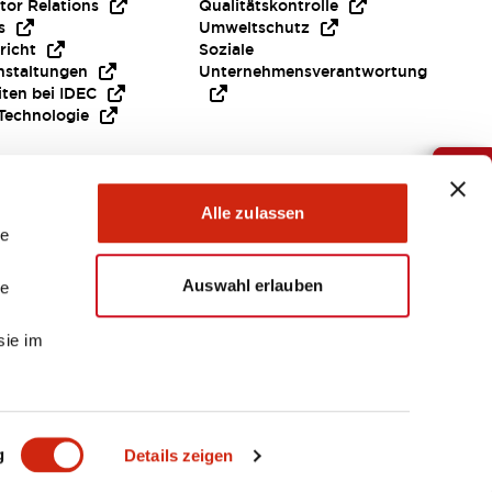
tor Relations
Qualitätskontrolle
s
Umweltschutz
richt
Soziale
nstaltungen
Unternehmensverantwortung
iten bei IDEC
Technologie
Brauche Hilfe ?
Alle zulassen
le
Auswahl erlauben
le
sie im
EMEA
g
Details zeigen
EIEN