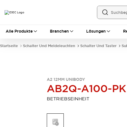
Alle Produkte
Alle Produkte
Branchen
Lösungen
R
Automatisierung
Bedienerschnittstellen
Startseite
Schalter Und Meldeleuchten
Schalter Und Taster
Su
Industrie-Ethernet-Geräte
Speicherprogrammierbare Steuerung (SPS)
Entdecken Sie alles
Sensoren
Automatische Identifizierung
A2 12MM UNIBODY
Sensoren/Erfassung
Entdecken Sie alles
AB2Q-A100-PK
Industriekomponenten
LED-Meldeleuchten
Leitungsschutzgeräte
BETRIEBSEINHEIT
Relais und Zeitrelais
Stromversorgungen
Verbindungsgeräte
Entdecken Sie alles
Mobilitätslösungen
Motorunterstützung