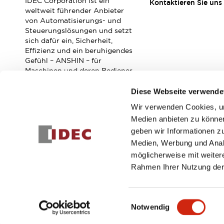
IDEC Corporation ist ein
RFID-Authentifizierung
Kontaktieren Sie uns
weltweit führender Anbieter
Sicherheitslösungen
von Automatisierungs- und
IDEC-Sicherheitskonzept
Steuerungslösungen und setzt
Kollaborative Sicherheit (Sicherheit 2.0)
sich dafür ein, Sicherheit,
Sicherheitsrelevante Gesetze und Normen
Effizienz und ein beruhigendes
Gefühl – ANSHIN – für
Sicherheitsausrüstung-Kurs
Maschinen und deren Bediener
Entdecken Sie alles
zu verbessern.
Entdecken Sie alles
Diese Webseite verwende
Ressourcen
Wir verwenden Cookies, um
CAD Files
Abonnieren Sie unseren Newsletter!
Medien anbieten zu können
Standardgeprüfte Produkte
geben wir Informationen z
Literatur
Webinar
Presse
Registrieren
Medien, Werbung und Analy
Videothek
möglicherweise mit weiter
Software-Updates
Rahmen Ihrer Nutzung der
Konformitätsdokumente
Schwachstellenberichte
© 2026 IDEC Corporation
Datenschutzrichtlinie
Geschäft
Auswahlwerkzeuge
Einwilligungsauswahl
Was ist neu
Notwendig
Blog