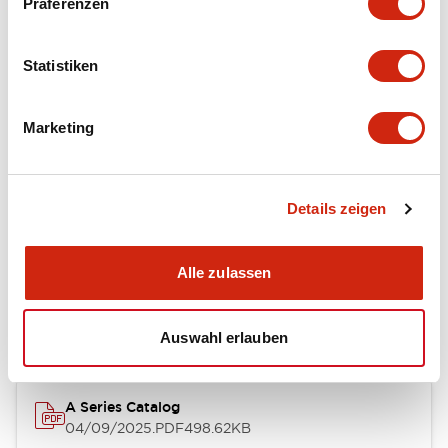
Präferenzen
Environmental Specifications
Statistiken
Mechanical Specifications
Marketing
Mounting and Installation Specifications
Details zeigen
Dokumente und Dateien
Alle zulassen
Kataloge & Broschüren
CAD-Dateien
Genehmigungen & S
Auswahl erlauben
A Series Catalog
04/09/2025
.PDF
498.62KB