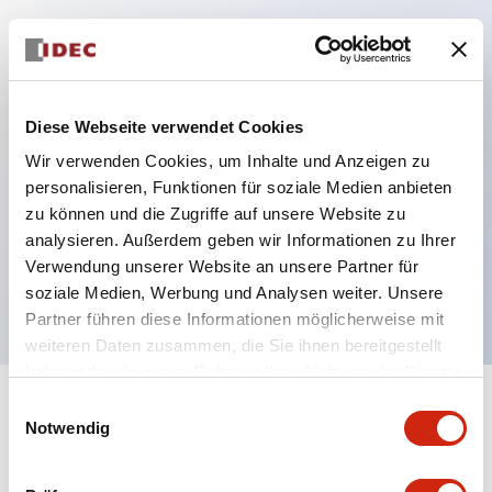
Hauptmerkmale
Schutzart IP40 und IP65 komplett (IEC 60529)
Diese Webseite verwendet Cookies
Verbesserte Bedienbarkeit durch
Wir verwenden Cookies, um Inhalte und Anzeigen zu
Rückwärtsterminal-System, flache Anschlussfläche
personalisieren, Funktionen für soziale Medien anbieten
zu können und die Zugriffe auf unsere Website zu
einheitlich bei allen Serien mit einem Gehäuselänge
analysieren. Außerdem geben wir Informationen zu Ihrer
von 22 mm.
Verwendung unserer Website an unsere Partner für
UL- und CSA-zertifiziert
soziale Medien, Werbung und Analysen weiter. Unsere
Partner führen diese Informationen möglicherweise mit
weiteren Daten zusammen, die Sie ihnen bereitgestellt
haben oder die sie im Rahmen Ihrer Nutzung der Dienste
gesammelt haben.
Einwilligungsauswahl
+
Spezifikationen
Alle erweitern
Notwendig
Aesthetic Specifications