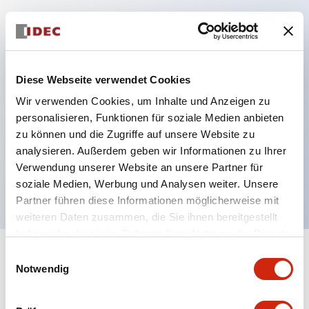
Hauptmerkmale
Schutzart IP40 und IP65 komplett (IEC 60529)
Diese Webseite verwendet Cookies
Verbesserte Bedienbarkeit durch
Wir verwenden Cookies, um Inhalte und Anzeigen zu
Rückwärtsterminal-System, flache Anschlussfläche
personalisieren, Funktionen für soziale Medien anbieten
zu können und die Zugriffe auf unsere Website zu
einheitlich bei allen Serien mit einem Gehäuselänge
analysieren. Außerdem geben wir Informationen zu Ihrer
von 22 mm.
Verwendung unserer Website an unsere Partner für
UL- und CSA-zertifiziert
soziale Medien, Werbung und Analysen weiter. Unsere
Partner führen diese Informationen möglicherweise mit
weiteren Daten zusammen, die Sie ihnen bereitgestellt
haben oder die sie im Rahmen Ihrer Nutzung der Dienste
gesammelt haben.
Einwilligungsauswahl
+
Spezifikationen
Alle erweitern
Notwendig
Aesthetic Specifications