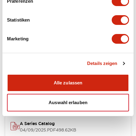
Präferenzen
Environmental Specifications
Statistiken
Mechanical Specifications
Marketing
Mounting and Installation Specifications
Details zeigen
Dokumente und Dateien
Alle zulassen
Kataloge & Broschüren
CAD-Dateien
Genehmigungen & S
Auswahl erlauben
A Series Catalog
04/09/2025
.PDF
498.62KB