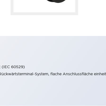
t (IEC 60529)
ückwärtsterminal-System, flache Anschlussfläche einheitl