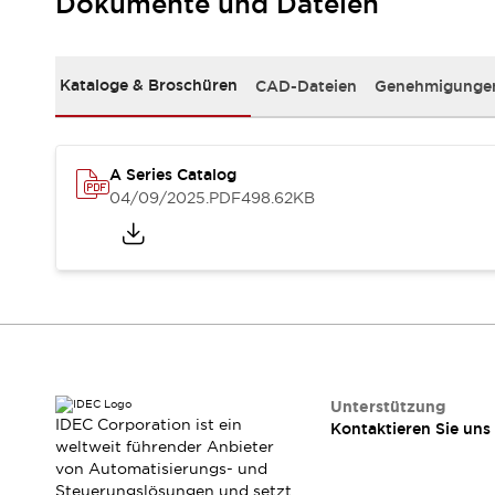
Dokumente und Dateien
RFID-Authentifizierung
Sicherheitslösungen
IDEC-Sicherheitskonzept
Kollaborative Sicherheit (Sicherheit 2.0)
Kataloge & Broschüren
CAD-Dateien
Genehmigungen
Sicherheitsrelevante Gesetze und Normen
Sicherheitsausrüstung-Kurs
Entdecken Sie alles
A Series Catalog
Entdecken Sie alles
04/09/2025
.PDF
498.62KB
Ressourcen
CAD Files
Standardgeprüfte Produkte
Literatur
Webinar
Presse
Videothek
Software-Updates
Konformitätsdokumente
Schwachstellenberichte
Unterstützung
IDEC Corporation ist ein
Auswahlwerkzeuge
Kontaktieren Sie uns
weltweit führender Anbieter
Was ist neu
von Automatisierungs- und
Blog
Steuerungslösungen und setzt