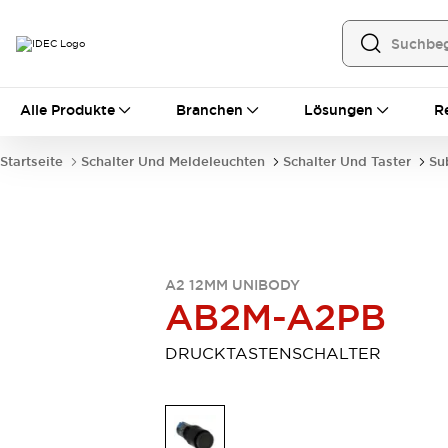
Alle Produkte
Alle Produkte
Branchen
Lösungen
R
Automatisierung
Bedienerschnittstellen
Startseite
Schalter Und Meldeleuchten
Schalter Und Taster
Su
Industrie-Ethernet-Geräte
Speicherprogrammierbare Steuerung (SPS)
Entdecken Sie alles
Sensoren
Automatische Identifizierung
A2 12MM UNIBODY
Sensoren/Erfassung
Entdecken Sie alles
AB2M-A2PB
Industriekomponenten
LED-Meldeleuchten
Leitungsschutzgeräte
DRUCKTASTENSCHALTER
Relais und Zeitrelais
Stromversorgungen
Verbindungsgeräte
Entdecken Sie alles
Mobilitätslösungen
Motorunterstützung