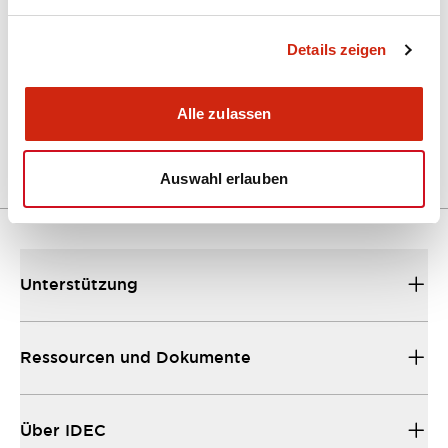
Kataloge & Broschüren
Details zeigen
A Series Catalog
04/09/2025
.PDF
498.62KB
Alle zulassen
Auswahl erlauben
Unterstützung
Ressourcen und Dokumente
Über IDEC