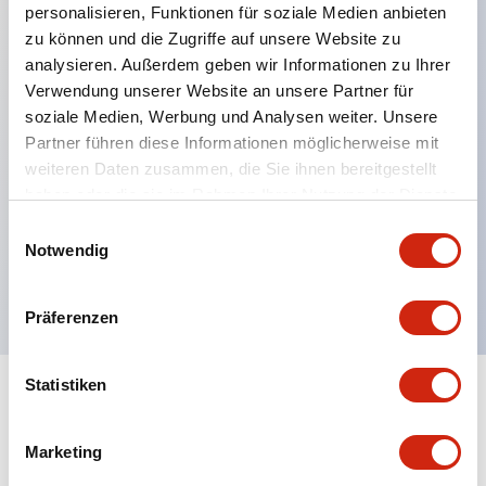
personalisieren, Funktionen für soziale Medien anbieten
zu können und die Zugriffe auf unsere Website zu
Hauptmerkmale
analysieren. Außerdem geben wir Informationen zu Ihrer
Verwendung unserer Website an unsere Partner für
Schutzart IP40 und IP65 komplett (IEC 60529)
soziale Medien, Werbung und Analysen weiter. Unsere
Verbesserte Bedienbarkeit durch
Partner führen diese Informationen möglicherweise mit
weiteren Daten zusammen, die Sie ihnen bereitgestellt
Rückwärtsterminal-System, flache Anschlussfläche
haben oder die sie im Rahmen Ihrer Nutzung der Dienste
einheitlich bei allen Serien mit einem Gehäuselänge
gesammelt haben.
Einwilligungsauswahl
von 22 mm.
Notwendig
UL- und CSA-zertifiziert
Präferenzen
Statistiken
Dokumente und Dateien
Marketing