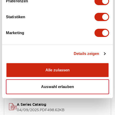
Präferenzen
Environmental Specifications
Statistiken
Mechanical Specifications
Marketing
Mounting and Installation Specifications
Details zeigen
Dokumente und Dateien
Alle zulassen
Kataloge & Broschüren
CAD-Dateien
Genehmigungen & S
Auswahl erlauben
A Series Catalog
04/09/2025
.PDF
498.62KB