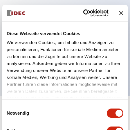
Hauptmerkmale
Schutzart IP40 und IP65 komplett (IEC 60529)
Diese Webseite verwendet Cookies
Verbesserte Bedienbarkeit durch
Wir verwenden Cookies, um Inhalte und Anzeigen zu
Rückwärtsterminal-System, flache Anschlussfläche
personalisieren, Funktionen für soziale Medien anbieten
zu können und die Zugriffe auf unsere Website zu
einheitlich bei allen Serien mit einem Gehäuselänge
analysieren. Außerdem geben wir Informationen zu Ihrer
von 22 mm.
Verwendung unserer Website an unsere Partner für
UL- und CSA-zertifiziert
soziale Medien, Werbung und Analysen weiter. Unsere
Partner führen diese Informationen möglicherweise mit
weiteren Daten zusammen, die Sie ihnen bereitgestellt
haben oder die sie im Rahmen Ihrer Nutzung der Dienste
gesammelt haben.
Einwilligungsauswahl
+
Spezifikationen
Alle erweitern
Notwendig
Aesthetic Specifications