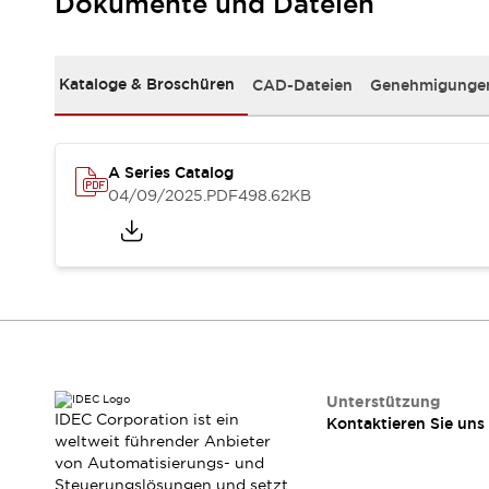
Dokumente und Dateien
RFID-Authentifizierung
Sicherheitslösungen
IDEC-Sicherheitskonzept
Kollaborative Sicherheit (Sicherheit 2.0)
Kataloge & Broschüren
CAD-Dateien
Genehmigungen
Sicherheitsrelevante Gesetze und Normen
Sicherheitsausrüstung-Kurs
Entdecken Sie alles
A Series Catalog
Entdecken Sie alles
04/09/2025
.PDF
498.62KB
Ressourcen
CAD Files
Standardgeprüfte Produkte
Literatur
Webinar
Presse
Videothek
Software-Updates
Konformitätsdokumente
Schwachstellenberichte
Unterstützung
IDEC Corporation ist ein
Auswahlwerkzeuge
Kontaktieren Sie uns
weltweit führender Anbieter
Was ist neu
von Automatisierungs- und
Blog
Steuerungslösungen und setzt