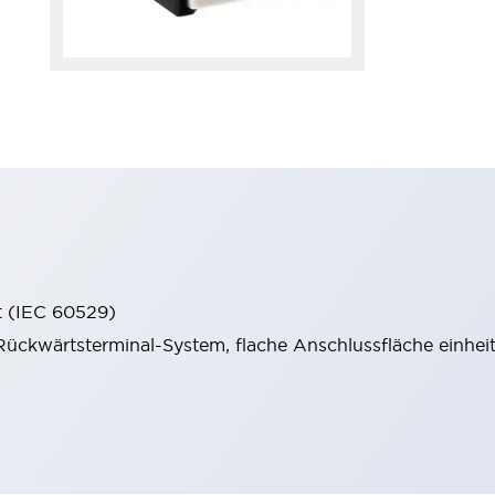
t (IEC 60529)
ückwärtsterminal-System, flache Anschlussfläche einheitl