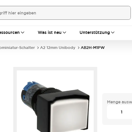
essourcen
Was ist neu
Unterstützung
bminiatur-Schalter
A2 12mm Unibody
AB2H-M1PW
Menge ausw