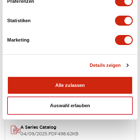
Präferenzen
Environmental Specifications
Statistiken
Mechanical Specifications
Marketing
Mounting and Installation Specifications
Details zeigen
Dokumente und Dateien
Alle zulassen
Kataloge & Broschüren
CAD-Dateien
Genehmigungen & S
Auswahl erlauben
A Series Catalog
04/09/2025
.PDF
498.62KB