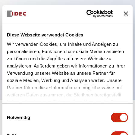
Hauptmerkmale
Schutzart IP40 und IP65 komplett (IEC 60529)
Diese Webseite verwendet Cookies
Verbesserte Bedienbarkeit durch
Wir verwenden Cookies, um Inhalte und Anzeigen zu
Rückwärtsterminal-System, flache Anschlussfläche
personalisieren, Funktionen für soziale Medien anbieten
zu können und die Zugriffe auf unsere Website zu
einheitlich bei allen Serien mit einem Gehäuselänge
analysieren. Außerdem geben wir Informationen zu Ihrer
von 22 mm.
Verwendung unserer Website an unsere Partner für
UL- und CSA-zertifiziert
soziale Medien, Werbung und Analysen weiter. Unsere
Partner führen diese Informationen möglicherweise mit
weiteren Daten zusammen, die Sie ihnen bereitgestellt
haben oder die sie im Rahmen Ihrer Nutzung der Dienste
gesammelt haben.
Einwilligungsauswahl
+
Spezifikationen
Alle erweitern
Notwendig
Aesthetic Specifications