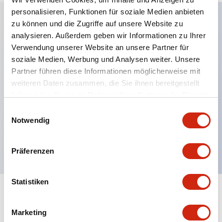
personalisieren, Funktionen für soziale Medien anbieten
zu können und die Zugriffe auf unsere Website zu
analysieren. Außerdem geben wir Informationen zu Ihrer
Hauptmerkmale
Verwendung unserer Website an unsere Partner für
soziale Medien, Werbung und Analysen weiter. Unsere
Schutzart IP40 und IP65 komplett (IEC 60529)
Partner führen diese Informationen möglicherweise mit
Verbesserte Bedienbarkeit durch
weiteren Daten zusammen, die Sie ihnen bereitgestellt
Rückwärtsterminal-System, flache Anschlussfläche
haben oder die sie im Rahmen Ihrer Nutzung der Dienste
einheitlich bei allen Serien mit einem Gehäuselänge
gesammelt haben.
Einwilligungsauswahl
Notwendig
von 22 mm.
UL- und CSA-zertifiziert
Präferenzen
Statistiken
Dokumente und Dateien
Marketing