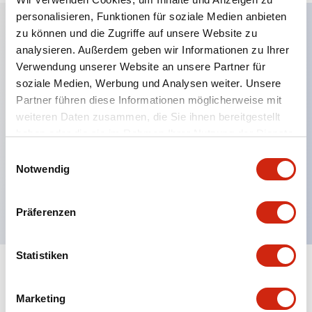
personalisieren, Funktionen für soziale Medien anbieten
zu können und die Zugriffe auf unsere Website zu
analysieren. Außerdem geben wir Informationen zu Ihrer
Hauptmerkmale
Verwendung unserer Website an unsere Partner für
soziale Medien, Werbung und Analysen weiter. Unsere
Schutzart IP40 und IP65 komplett (IEC 60529)
Partner führen diese Informationen möglicherweise mit
Verbesserte Bedienbarkeit durch
weiteren Daten zusammen, die Sie ihnen bereitgestellt
Rückwärtsterminal-System, flache Anschlussfläche
haben oder die sie im Rahmen Ihrer Nutzung der Dienste
einheitlich bei allen Serien mit einem Gehäuselänge
gesammelt haben.
Einwilligungsauswahl
Notwendig
von 22 mm.
UL- und CSA-zertifiziert
Präferenzen
Statistiken
Dokumente und Dateien
Marketing