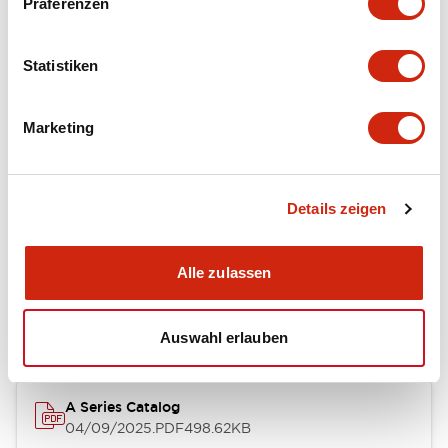
Präferenzen
Environmental Specifications
Statistiken
Mechanical Specifications
Marketing
Mounting and Installation Specifications
Details zeigen
Dokumente und Dateien
Alle zulassen
Kataloge & Broschüren
CAD-Dateien
Genehmigungen & S
Auswahl erlauben
A Series Catalog
04/09/2025
.PDF
498.62KB