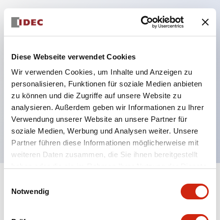
Hauptmerkmale
Schutzart IP40 und IP65 komplett (IEC 60529)
Diese Webseite verwendet Cookies
Verbesserte Bedienbarkeit durch
Wir verwenden Cookies, um Inhalte und Anzeigen zu
Rückwärtsterminal-System, flache Anschlussfläche
personalisieren, Funktionen für soziale Medien anbieten
zu können und die Zugriffe auf unsere Website zu
einheitlich bei allen Serien mit einem Gehäuselänge
analysieren. Außerdem geben wir Informationen zu Ihrer
von 22 mm.
Verwendung unserer Website an unsere Partner für
UL- und CSA-zertifiziert
soziale Medien, Werbung und Analysen weiter. Unsere
Partner führen diese Informationen möglicherweise mit
weiteren Daten zusammen, die Sie ihnen bereitgestellt
haben oder die sie im Rahmen Ihrer Nutzung der Dienste
gesammelt haben.
Einwilligungsauswahl
+
Spezifikationen
Alle erweitern
Notwendig
Aesthetic Specifications