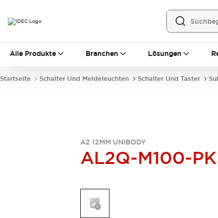
Alle Produkte
Alle Produkte
Branchen
Lösungen
R
Automatisierung
Bedienerschnittstellen
Startseite
Schalter Und Meldeleuchten
Schalter Und Taster
Su
Industrie-Ethernet-Geräte
Speicherprogrammierbare Steuerung (SPS)
Entdecken Sie alles
Sensoren
Automatische Identifizierung
Sensoren/Erfassung
Entdecken Sie alles
A2 12MM UNIBODY
AL2Q-M100-PK
Industriekomponenten
LED-Meldeleuchten
Leitungsschutzgeräte
Relais und Zeitrelais
Stromversorgungen
Verbindungsgeräte
Entdecken Sie alles
Mobilitätslösungen
Motorunterstützung