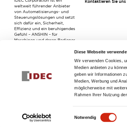
IDEC Corporation ist ein
RFID-Authentifizierung
Kontaktieren Sie uns
weltweit führender Anbieter
Sicherheitslösungen
von Automatisierungs- und
IDEC-Sicherheitskonzept
Steuerungslösungen und setzt
Kollaborative Sicherheit (Sicherheit 2.0)
sich dafür ein, Sicherheit,
Sicherheitsrelevante Gesetze und Normen
Effizienz und ein beruhigendes
Gefühl – ANSHIN – für
Sicherheitsausrüstung-Kurs
Maschinen und deren Bediener
Entdecken Sie alles
zu verbessern.
Entdecken Sie alles
Diese Webseite verwende
Ressourcen
Wir verwenden Cookies, um
CAD Files
Abonnieren Sie unseren Newsletter!
Medien anbieten zu können
Standardgeprüfte Produkte
geben wir Informationen z
Literatur
Webinar
Presse
Registrieren
Medien, Werbung und Analy
Videothek
möglicherweise mit weiter
Software-Updates
Rahmen Ihrer Nutzung der
Konformitätsdokumente
Schwachstellenberichte
© 2026 IDEC Corporation
Datenschutzrichtlinie
Geschäft
Auswahlwerkzeuge
Einwilligungsauswahl
Was ist neu
Notwendig
Blog