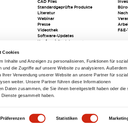
CAD Files
Inves
Standardgeprüfte Produkte
Büro
Literatur
Nach
Webinar
Vera
Presse
Arbe
Videothek
F&E-
Software-Updates
Konformitätsdokumente
Schwachstellenberichte
t Cookies
Sicherheitslösung
 Inhalte und Anzeigen zu personalisieren, Funktionen für sozia
 und die Zugriffe auf unsere Website zu analysieren. Außerdem
u Ihrer Verwendung unserer Website an unsere Partner für sozia
sen weiter. Unsere Partner führen diese Informationen
en Daten zusammen, die Sie ihnen bereitgestellt haben oder die 
 Dienste gesammelt haben.
sbedingungen
Präferenzen
Statistiken
Marketin
PRODUKTDETAILS
HAUPTMERKMALE
DOKUMENTE & DAT