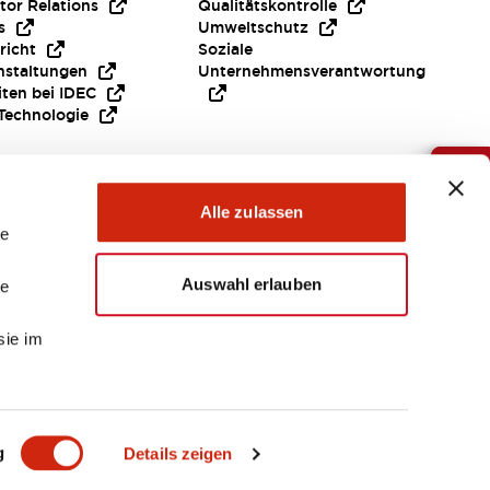
tor Relations
Qualitätskontrolle
s
Umweltschutz
richt
Soziale
nstaltungen
Unternehmensverantwortung
iten bei IDEC
Technologie
Brauche Hilfe ?
Alle zulassen
le
Auswahl erlauben
le
sie im
EMEA
g
Details zeigen
EIEN