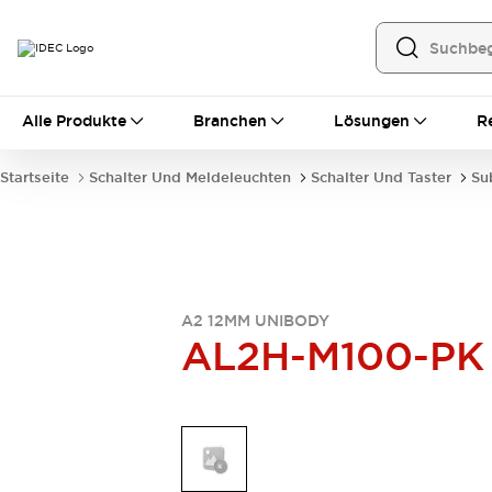
Alle Produkte
Alle Produkte
Branchen
Lösungen
R
Automatisierung
Bedienerschnittstellen
Startseite
Schalter Und Meldeleuchten
Schalter Und Taster
Su
Industrie-Ethernet-Geräte
Speicherprogrammierbare Steuerung (SPS)
Entdecken Sie alles
Sensoren
Automatische Identifizierung
Sensoren/Erfassung
Entdecken Sie alles
A2 12MM UNIBODY
AL2H-M100-PK
Industriekomponenten
LED-Meldeleuchten
Leitungsschutzgeräte
Relais und Zeitrelais
Stromversorgungen
Verbindungsgeräte
Entdecken Sie alles
Mobilitätslösungen
Motorunterstützung