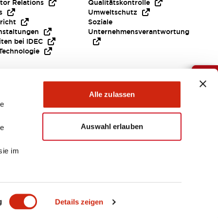
tor Relations
Qualitätskontrolle
s
Umweltschutz
richt
Soziale
nstaltungen
Unternehmensverantwortung
iten bei IDEC
Technologie
Brauche Hilfe ?
Alle zulassen
le
Auswahl erlauben
le
sie im
EMEA
g
Details zeigen
EIEN