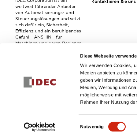
IDEC Corporation ist ein
RFID-Authentifizierung
Kontaktieren Sie uns
weltweit führender Anbieter
Sicherheitslösungen
von Automatisierungs- und
IDEC-Sicherheitskonzept
Steuerungslösungen und setzt
Kollaborative Sicherheit (Sicherheit 2.0)
sich dafür ein, Sicherheit,
Sicherheitsrelevante Gesetze und Normen
Effizienz und ein beruhigendes
Gefühl – ANSHIN – für
Sicherheitsausrüstung-Kurs
Maschinen und deren Bediener
Entdecken Sie alles
zu verbessern.
Entdecken Sie alles
Diese Webseite verwende
Ressourcen
Wir verwenden Cookies, um
CAD Files
Abonnieren Sie unseren Newsletter!
Medien anbieten zu können
Standardgeprüfte Produkte
geben wir Informationen z
Literatur
Webinar
Presse
Registrieren
Medien, Werbung und Analy
Videothek
möglicherweise mit weiter
Software-Updates
Rahmen Ihrer Nutzung der
Konformitätsdokumente
Schwachstellenberichte
© 2026 IDEC Corporation
Datenschutzrichtlinie
Geschäft
Auswahlwerkzeuge
Einwilligungsauswahl
Was ist neu
Notwendig
Blog