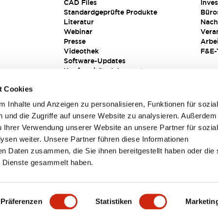
CAD Files
Inves
Standardgeprüfte Produkte
Büro
Literatur
Nach
Webinar
Vera
Presse
Arbe
Videothek
F&E-
Software-Updates
Konformitätsdokumente
Schwachstellenberichte
t Cookies
Sicherheitslösung
 Inhalte und Anzeigen zu personalisieren, Funktionen für sozia
 und die Zugriffe auf unsere Website zu analysieren. Außerdem
u Ihrer Verwendung unserer Website an unsere Partner für sozia
sen weiter. Unsere Partner führen diese Informationen
en Daten zusammen, die Sie ihnen bereitgestellt haben oder die 
 Dienste gesammelt haben.
sbedingungen
Präferenzen
Statistiken
Marketin
PRODUKTDETAILS
HAUPTMERKMALE
DOKUMENTE & DAT