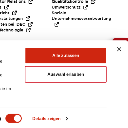
tor Relations
Qualitätskontrolle
s
Umweltschutz
richt
Soziale
nstaltungen
Unternehmensverantwortung
iten bei IDEC
Technologie
Brauche Hilfe ?
Alle zulassen
le
Auswahl erlauben
le
sie im
EMEA
g
Details zeigen
EIEN