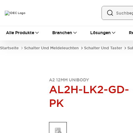
Alle Produkte
Alle Produkte
Branchen
Lösungen
R
Automatisierung
Bedienerschnittstellen
Startseite
Schalter Und Meldeleuchten
Schalter Und Taster
Su
Industrie-Ethernet-Geräte
Speicherprogrammierbare Steuerung (SPS)
Entdecken Sie alles
Sensoren
Automatische Identifizierung
A2 12MM UNIBODY
AL2H-LK2-GD-
Sensoren/Erfassung
Entdecken Sie alles
Industriekomponenten
PK
LED-Meldeleuchten
Leitungsschutzgeräte
Relais und Zeitrelais
Stromversorgungen
Verbindungsgeräte
Entdecken Sie alles
Mobilitätslösungen
Motorunterstützung