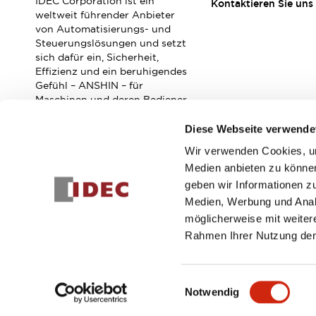
IDEC Corporation ist ein
RFID-Authentifizierung
Kontaktieren Sie uns
weltweit führender Anbieter
Sicherheitslösungen
von Automatisierungs- und
IDEC-Sicherheitskonzept
Steuerungslösungen und setzt
Kollaborative Sicherheit (Sicherheit 2.0)
sich dafür ein, Sicherheit,
Sicherheitsrelevante Gesetze und Normen
Effizienz und ein beruhigendes
Gefühl – ANSHIN – für
Sicherheitsausrüstung-Kurs
Maschinen und deren Bediener
Entdecken Sie alles
zu verbessern.
Entdecken Sie alles
Diese Webseite verwende
Ressourcen
Wir verwenden Cookies, um
CAD Files
Abonnieren Sie unseren Newsletter!
Medien anbieten zu können
Standardgeprüfte Produkte
geben wir Informationen z
Literatur
Webinar
Presse
Registrieren
Medien, Werbung und Analy
Videothek
möglicherweise mit weiter
Software-Updates
Rahmen Ihrer Nutzung der
Konformitätsdokumente
Schwachstellenberichte
© 2026 IDEC Corporation
Datenschutzrichtlinie
Geschäft
Auswahlwerkzeuge
Einwilligungsauswahl
Was ist neu
Notwendig
Blog