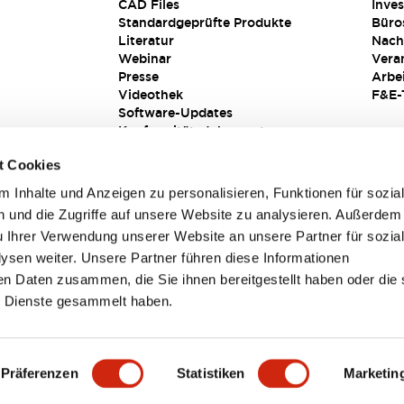
CAD Files
Inves
Standardgeprüfte Produkte
Büro
Literatur
Nach
Webinar
Vera
Presse
Arbe
Videothek
F&E-
Software-Updates
Konformitätsdokumente
Schwachstellenberichte
t Cookies
Sicherheitslösung
 Inhalte und Anzeigen zu personalisieren, Funktionen für sozia
 und die Zugriffe auf unsere Website zu analysieren. Außerdem
u Ihrer Verwendung unserer Website an unsere Partner für sozia
sen weiter. Unsere Partner führen diese Informationen
en Daten zusammen, die Sie ihnen bereitgestellt haben oder die 
 Dienste gesammelt haben.
sbedingungen
Präferenzen
Statistiken
Marketin
PRODUKTDETAILS
HAUPTMERKMALE
DOKUMENTE & DAT