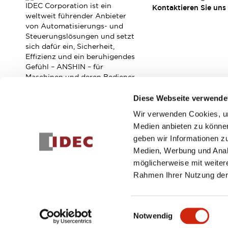
RFID-Authentifizierung
IDEC Corporation ist ein
Kontaktieren Sie uns
Sicherheitslösungen
weltweit führender Anbieter
IDEC-Sicherheitskonzept
von Automatisierungs- und
Steuerungslösungen und setzt
Kollaborative Sicherheit (Sicherheit 2.0)
sich dafür ein, Sicherheit,
Sicherheitsrelevante Gesetze und Normen
Effizienz und ein beruhigendes
Sicherheitsausrüstung-Kurs
Gefühl – ANSHIN – für
Entdecken Sie alles
Maschinen und deren Bediener
Entdecken Sie alles
zu verbessern.
Diese Webseite verwende
Ressourcen
CAD Files
Wir verwenden Cookies, um
Abonnieren Sie unseren Newsletter!
Standardgeprüfte Produkte
Medien anbieten zu können
Literatur
Webinar
Presse
geben wir Informationen z
Registrieren
Videothek
Medien, Werbung und Analy
Software-Updates
möglicherweise mit weiter
Konformitätsdokumente
Rahmen Ihrer Nutzung der
Schwachstellenberichte
© 2026 IDEC Corporation
Datenschutzrichtlinie
Geschäft
Auswahlwerkzeuge
Was ist neu
Einwilligungsauswahl
Notwendig
Blog