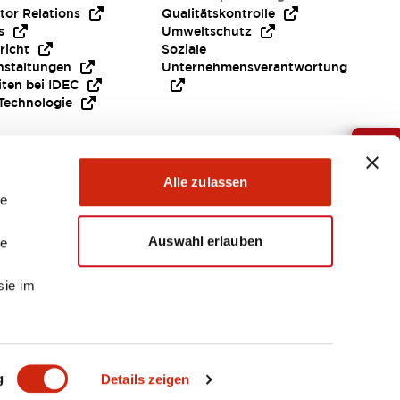
tor Relations
Qualitätskontrolle
s
Umweltschutz
richt
Soziale
nstaltungen
Unternehmensverantwortung
iten bei IDEC
Technologie
Brauche Hilfe ?
Alle zulassen
le
Auswahl erlauben
le
sie im
EMEA
g
Details zeigen
EIEN