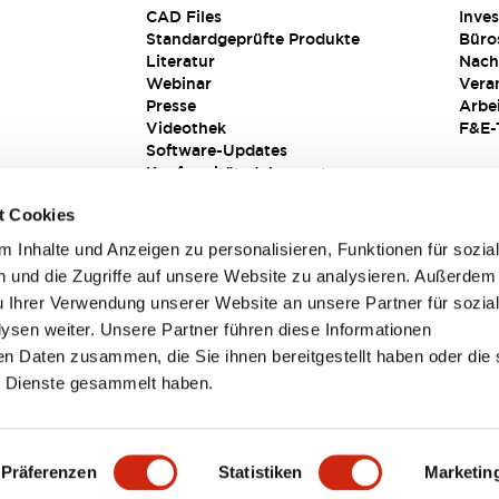
CAD Files
Inves
Standardgeprüfte Produkte
Büro
Literatur
Nach
Webinar
Vera
Presse
Arbe
Videothek
F&E-
Software-Updates
Konformitätsdokumente
Schwachstellenberichte
t Cookies
Sicherheitslösung
 Inhalte und Anzeigen zu personalisieren, Funktionen für sozia
 und die Zugriffe auf unsere Website zu analysieren. Außerdem
u Ihrer Verwendung unserer Website an unsere Partner für sozia
sen weiter. Unsere Partner führen diese Informationen
en Daten zusammen, die Sie ihnen bereitgestellt haben oder die 
 Dienste gesammelt haben.
sbedingungen
Präferenzen
Statistiken
Marketin
PRODUKTDETAILS
HAUPTMERKMALE
DOKUMENTE & DAT