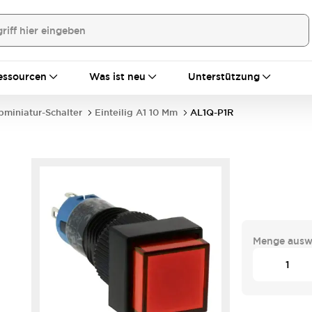
essourcen
Was ist neu
Unterstützung
bminiatur-Schalter
Einteilig A1 10 Mm
AL1Q-P1R
Menge ausw