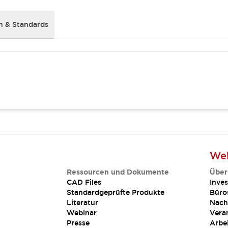
 & Standards
Web
Ressourcen und Dokumente
Über
CAD Files
Inves
Standardgeprüfte Produkte
Büro
Literatur
Nach
Webinar
Vera
Presse
Arbe