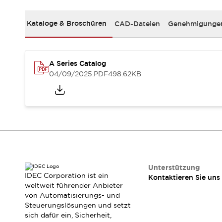
RFID-Authentifizierung
Sicherheitslösungen
Kataloge & Broschüren
CAD-Dateien
Genehmigungen
IDEC-Sicherheitskonzept
Kollaborative Sicherheit (Sicherheit 2.0)
Sicherheitsrelevante Gesetze und Normen
Sicherheitsausrüstung-Kurs
A Series Catalog
Entdecken Sie alles
04/09/2025
.PDF
498.62KB
Entdecken Sie alles
Ressourcen
CAD Files
Standardgeprüfte Produkte
Literatur
Webinar
Presse
Videothek
Software-Updates
Konformitätsdokumente
Unterstützung
IDEC Corporation ist ein
Kontaktieren Sie uns
Schwachstellenberichte
weltweit führender Anbieter
Auswahlwerkzeuge
von Automatisierungs- und
Was ist neu
Steuerungslösungen und setzt
Blog
sich dafür ein, Sicherheit,