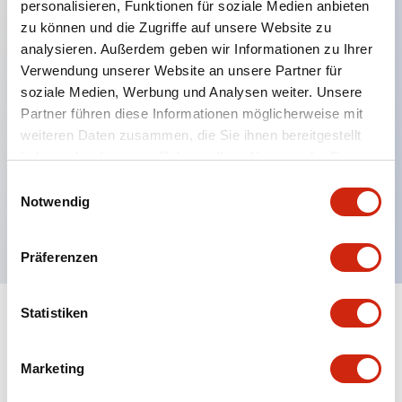
personalisieren, Funktionen für soziale Medien anbieten
zu können und die Zugriffe auf unsere Website zu
analysieren. Außerdem geben wir Informationen zu Ihrer
Hauptmerkmale
Verwendung unserer Website an unsere Partner für
soziale Medien, Werbung und Analysen weiter. Unsere
Verbesserte Bedienbarkeit durch Rückterminal-
Partner führen diese Informationen möglicherweise mit
Methode
weiteren Daten zusammen, die Sie ihnen bereitgestellt
haben oder die sie im Rahmen Ihrer Nutzung der Dienste
Flache Anschlussfläche mit einheitlicher
gesammelt haben.
Einwilligungsauswahl
Gehäuselänge von 22 mm in der gesamten Serie
Notwendig
UL- und CSA-zertifiziert
Präferenzen
Statistiken
Dokumente und Dateien
Marketing
Kataloge & Broschüren