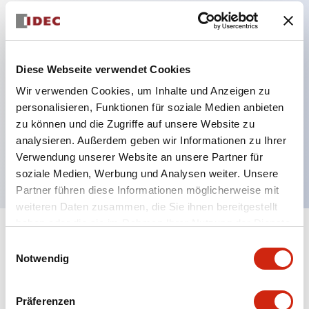
Hauptmerkmale
Diese Webseite verwendet Cookies
Verbesserte Bedienbarkeit durch Rückterminal-
Wir verwenden Cookies, um Inhalte und Anzeigen zu
Methode
personalisieren, Funktionen für soziale Medien anbieten
Flache Anschlussfläche mit einheitlicher
zu können und die Zugriffe auf unsere Website zu
Gehäuselänge von 22 mm in der gesamten Serie
analysieren. Außerdem geben wir Informationen zu Ihrer
UL- und CSA-zertifiziert
Verwendung unserer Website an unsere Partner für
soziale Medien, Werbung und Analysen weiter. Unsere
Partner führen diese Informationen möglicherweise mit
weiteren Daten zusammen, die Sie ihnen bereitgestellt
haben oder die sie im Rahmen Ihrer Nutzung der Dienste
+
Spezifikationen
gesammelt haben.
Alle erweitern
Einwilligungsauswahl
Notwendig
Aesthetic Specifications
Präferenzen