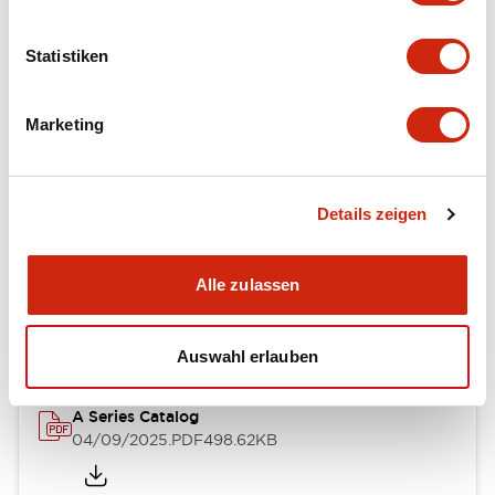
Environmental Specifications
Statistiken
Mechanical Specifications
Mounting and Installation Specifications
Marketing
Details zeigen
Dokumente und Dateien
Alle zulassen
Kataloge & Broschüren
CAD-Dateien
Genehmigungen & S
Auswahl erlauben
A Series Catalog
04/09/2025
.PDF
498.62KB