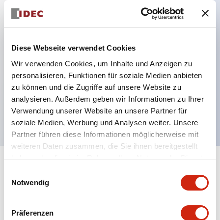
Hauptmerkmale
Diese Webseite verwendet Cookies
Verbesserte Bedienbarkeit durch Rückterminal-
Wir verwenden Cookies, um Inhalte und Anzeigen zu
Methode
personalisieren, Funktionen für soziale Medien anbieten
Flache Anschlussfläche mit einheitlicher
zu können und die Zugriffe auf unsere Website zu
Gehäuselänge von 22 mm in der gesamten Serie
analysieren. Außerdem geben wir Informationen zu Ihrer
UL- und CSA-zertifiziert
Verwendung unserer Website an unsere Partner für
soziale Medien, Werbung und Analysen weiter. Unsere
Partner führen diese Informationen möglicherweise mit
weiteren Daten zusammen, die Sie ihnen bereitgestellt
haben oder die sie im Rahmen Ihrer Nutzung der Dienste
+
Spezifikationen
gesammelt haben.
Alle erweitern
Einwilligungsauswahl
Notwendig
Aesthetic Specifications
Präferenzen
Environmental Specifications