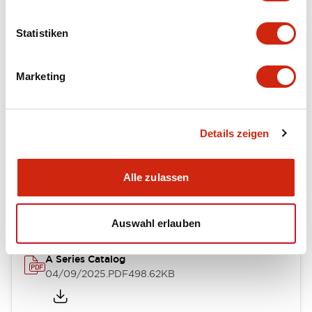
Statistiken
Mechanical Specifications
Mounting and Installation Specifications
Marketing
Details zeigen
Dokumente und Dateien
Alle zulassen
Kataloge & Broschüren
CAD-Dateien
Genehmigungen & S
Auswahl erlauben
A Series Catalog
04/09/2025
.PDF
498.62KB