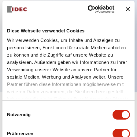
Hauptmerkmale
Diese Webseite verwendet Cookies
Verbesserte Bedienbarkeit durch Rückterminal-
Wir verwenden Cookies, um Inhalte und Anzeigen zu
Methode
personalisieren, Funktionen für soziale Medien anbieten
Flache Anschlussfläche mit einheitlicher
zu können und die Zugriffe auf unsere Website zu
Gehäuselänge von 22 mm in der gesamten Serie
analysieren. Außerdem geben wir Informationen zu Ihrer
UL- und CSA-zertifiziert
Verwendung unserer Website an unsere Partner für
soziale Medien, Werbung und Analysen weiter. Unsere
Partner führen diese Informationen möglicherweise mit
weiteren Daten zusammen, die Sie ihnen bereitgestellt
haben oder die sie im Rahmen Ihrer Nutzung der Dienste
+
Spezifikationen
gesammelt haben.
Alle erweitern
Einwilligungsauswahl
Notwendig
Aesthetic Specifications
Präferenzen