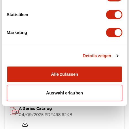
Environmental Specifications
Statistiken
Mechanical Specifications
Mounting and Installation Specifications
Marketing
Details zeigen
Dokumente und Dateien
Alle zulassen
Kataloge & Broschüren
CAD-Dateien
Genehmigungen & S
Auswahl erlauben
A Series Catalog
04/09/2025
.PDF
498.62KB