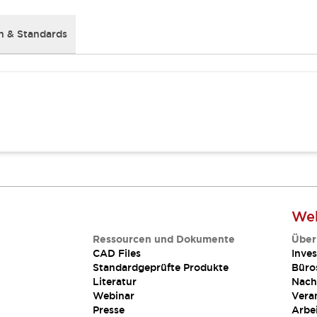
 & Standards
Web
Ressourcen und Dokumente
Über
CAD Files
Inves
Standardgeprüfte Produkte
Büro
Literatur
Nach
Webinar
Vera
Presse
Arbe