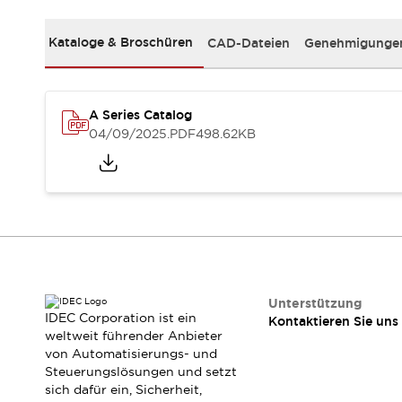
RFID-Authentifizierung
Sicherheitslösungen
Kataloge & Broschüren
CAD-Dateien
Genehmigungen
IDEC-Sicherheitskonzept
Kollaborative Sicherheit (Sicherheit 2.0)
Sicherheitsrelevante Gesetze und Normen
Sicherheitsausrüstung-Kurs
A Series Catalog
Entdecken Sie alles
04/09/2025
.PDF
498.62KB
Entdecken Sie alles
Ressourcen
CAD Files
Standardgeprüfte Produkte
Literatur
Webinar
Presse
Videothek
Software-Updates
Konformitätsdokumente
Unterstützung
IDEC Corporation ist ein
Kontaktieren Sie uns
Schwachstellenberichte
weltweit führender Anbieter
Auswahlwerkzeuge
von Automatisierungs- und
Was ist neu
Steuerungslösungen und setzt
Blog
sich dafür ein, Sicherheit,