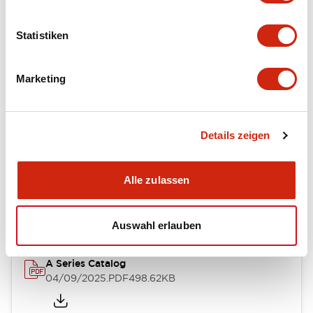
Environmental Specifications
Statistiken
Mechanical Specifications
Mounting and Installation Specifications
Marketing
Details zeigen
Dokumente und Dateien
Alle zulassen
Kataloge & Broschüren
CAD-Dateien
Genehmigungen & S
Auswahl erlauben
A Series Catalog
04/09/2025
.PDF
498.62KB