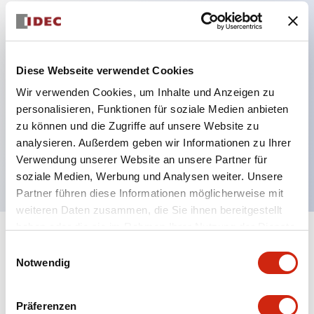
Hauptmerkmale
Diese Webseite verwendet Cookies
Verbesserte Bedienbarkeit durch Rückterminal-
Wir verwenden Cookies, um Inhalte und Anzeigen zu
Methode
personalisieren, Funktionen für soziale Medien anbieten
Flache Anschlussfläche mit einheitlicher
zu können und die Zugriffe auf unsere Website zu
Gehäuselänge von 22 mm in der gesamten Serie
analysieren. Außerdem geben wir Informationen zu Ihrer
UL- und CSA-zertifiziert
Verwendung unserer Website an unsere Partner für
soziale Medien, Werbung und Analysen weiter. Unsere
Partner führen diese Informationen möglicherweise mit
weiteren Daten zusammen, die Sie ihnen bereitgestellt
haben oder die sie im Rahmen Ihrer Nutzung der Dienste
+
Spezifikationen
gesammelt haben.
Alle erweitern
Einwilligungsauswahl
Notwendig
Aesthetic Specifications
Präferenzen