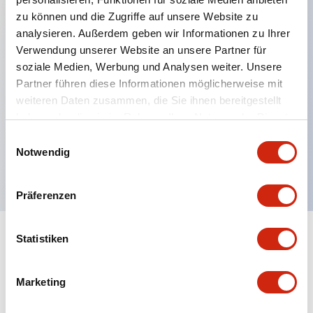
zu können und die Zugriffe auf unsere Website zu
analysieren. Außerdem geben wir Informationen zu Ihrer
Hauptmerkmale
Verwendung unserer Website an unsere Partner für
soziale Medien, Werbung und Analysen weiter. Unsere
Verbesserte Bedienbarkeit durch Rückterminal-
Partner führen diese Informationen möglicherweise mit
Methode
weiteren Daten zusammen, die Sie ihnen bereitgestellt
Flache Anschlussfläche mit einheitlicher
haben oder die sie im Rahmen Ihrer Nutzung der Dienste
gesammelt haben.
Gehäuselänge von 22 mm in der gesamten Serie
Einwilligungsauswahl
Notwendig
UL- und CSA-zertifiziert
Präferenzen
Statistiken
Dokumente und Dateien
Marketing
Kataloge & Broschüren